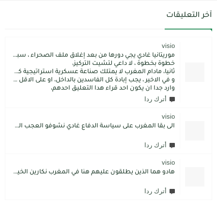
آخر التعليقات
visio
موريتانيا غادي يجي دورها من بعد إغلاق ملف الصحراء ، سبتة مليلية و الجزر،
خطوة بخطوة ، لا داعي لتشيت التركيز،
ثانيا، مادام المغرب لا يمتلك صناعة عسكرية استراتيجية كما فعل الاتراك فسيبقى داءما محل اطماع الغير،
و في الاخير ، يجب إبادة كل الفاسدين بالداخل، او على الاقل كما فعل محمد بن سلمان: قم بتسليم الاموال المنهوبة او المشنقة(حرفيا)، فقط هم بضعة آلاف ليسوا كُثر.
وارد جدا ان يكون احد قراء هدا التعليق احدهم،
أترك ردا
visio
الى بقا المغرب على سياسة الدفاع غادي نشوفو العجب المعجب من دولة الكبرانات.. دولة ما عندها تاريخ كاتسرق تراتنا ، اراضبنا و تاريخنا و حنا جالسين كانتسناو في الامم المتحدة تعطينا حل و الواقع هو كل عام مشكلتنا كاتعقد مع دولة الشر.. فرنسا اكبر شيطان من مازال حطا صبعها في شمال افريقيا، كانزيدو مشكل على مشكل اللهم كبرها تصغار .. الانسان هو لي يموت على ولادو و على ارضو
أترك ردا
visio
هادو هما الذين يطلقون عليهم هنا في المغرب نكارين الخير.كما يقول المثل المغربي دير الخير في الرجال تلقاه لاديرو فالشماتة راه يتوضر .لكن الخير دائما يعلو على الشر./.
أترك ردا