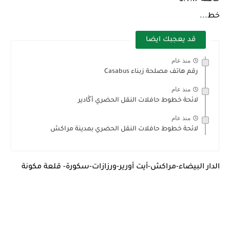
حافلة S.T.R
خط...
قد يعجبك ايضا
منذ عام
رقم هاتف مصلحة زبناء Casabus
منذ عام
لائحة خطوط حافلات النقل الحضري أڭادير
منذ عام
لائحة خطوط حافلات النقل الحضري بمدينة مراكش
الدار البيضاء-مراكش-أيت أورير-ورزازات-سكورة- قلعة مكونة