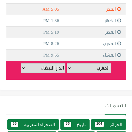
التسميات
الجزائر
تاريخ
الصحراء المغربية
55
56
204