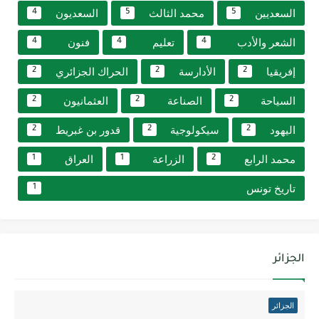
السعديين
محمد الثالث
السعديون
4
5
5
الشعر والأدب
تعليم
فنون
4
4
4
إفريقيا
الأدارسة
الحراك الجزائري
2
2
2
السياحة
الصناعة
العثمانيون
2
2
2
اليهود
سيكولوجية
قدور بن غبريط
2
2
2
محمد الرابع
الزراعة
العراق
1
1
2
تاريخ تونس
1
الجزائر
الجزائر