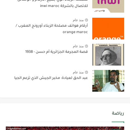
مصلحة الزبناء انوي جميع الارقام و الوسائل
للاتصال بالشركة inwi maroc
منذ عام
أرقام هواتف مصلحة الزبناء أورونج المغرب /
orange maroc
منذ عام
قصة المجرمة الجزائرية أم حسن - 1938
منذ عام
عبد الحق لعيادة: مخبر الجيش الذي تزعم الجيا
رياضة