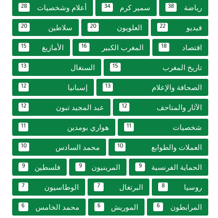
رياضة
سمير كرم
أعلام وشخصيات
28
34
38
فيديو
العلويون
سلاطين
20
20
22
اقتصاد
المغرب الكبير
الأمازيغ
15
16
18
تاريخ المغرب
السنغال
13
15
الصحافة والإعلام
إسبانيا
12
13
الآثار والمتاحف
عبد المجيد تبون
12
12
شخصيات
هواري بومدين
11
11
العملات والطوابع
محمد السادس
10
10
الحماية الفرنسية
المرينيون
فلسطين
9
9
9
روسيا
البرتغال
الوطاسيون
7
7
8
المرابطون
الموريش
محمد الخامس
6
6
6