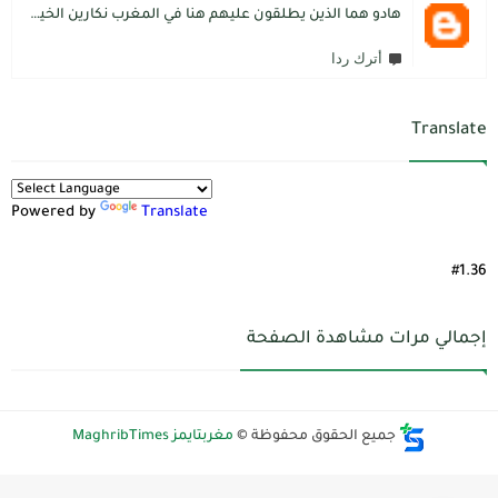
هادو هما الذين يطلقون عليهم هنا في المغرب نكارين الخير.كما يقول المثل المغربي دير الخير في الرجال تلقاه لاديرو فالشماتة راه يتوضر .لكن الخير دائما يعلو على الشر./.
أترك ردا
Translate
Powered by
Translate
#1.36
إجمالي مرات مشاهدة الصفحة
جميع الحقوق محفوظة ©
مغربتايمز MaghribTimes