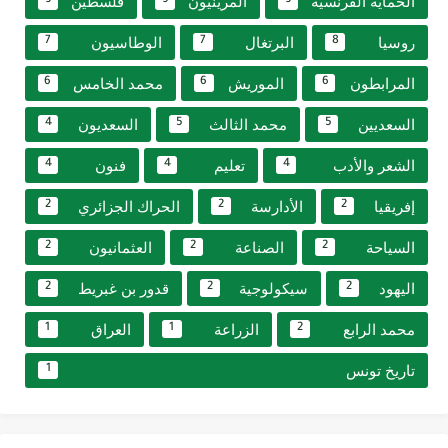
الحماية الفرنسية
المرينيون
فلسطين
9
9
9
روسيا
البرتغال
الوطاسيون
7
7
8
المرابطون
الموريش
محمد الخامس
6
6
6
السعديين
محمد الثالث
السعديون
4
5
5
الشعر والأدب
تعليم
فنون
4
4
4
إفريقيا
الأدارسة
الحراك الجزائري
2
2
2
السياحة
الصناعة
العثمانيون
2
2
2
اليهود
سيكولوجية
قدور بن غبريط
2
2
2
محمد الرابع
الزراعة
العراق
1
1
2
تاريخ تونس
1