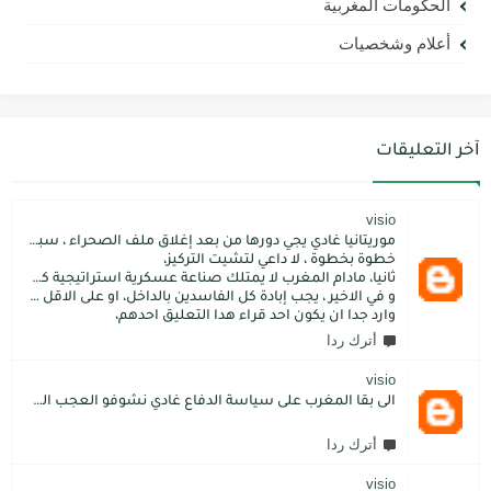
الحكومات المغربية
أعلام وشخصيات
آخر التعليقات
visio
موريتانيا غادي يجي دورها من بعد إغلاق ملف الصحراء ، سبتة مليلية و الجزر،
خطوة بخطوة ، لا داعي لتشيت التركيز،
ثانيا، مادام المغرب لا يمتلك صناعة عسكرية استراتيجية كما فعل الاتراك فسيبقى داءما محل اطماع الغير،
و في الاخير ، يجب إبادة كل الفاسدين بالداخل، او على الاقل كما فعل محمد بن سلمان: قم بتسليم الاموال المنهوبة او المشنقة(حرفيا)، فقط هم بضعة آلاف ليسوا كُثر.
وارد جدا ان يكون احد قراء هدا التعليق احدهم،
أترك ردا
visio
الى بقا المغرب على سياسة الدفاع غادي نشوفو العجب المعجب من دولة الكبرانات.. دولة ما عندها تاريخ كاتسرق تراتنا ، اراضبنا و تاريخنا و حنا جالسين كانتسناو في الامم المتحدة تعطينا حل و الواقع هو كل عام مشكلتنا كاتعقد مع دولة الشر.. فرنسا اكبر شيطان من مازال حطا صبعها في شمال افريقيا، كانزيدو مشكل على مشكل اللهم كبرها تصغار .. الانسان هو لي يموت على ولادو و على ارضو
أترك ردا
visio