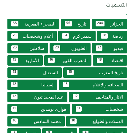
التسميات
الجزائر
تاريخ
الصحراء المغربية
55
56
204
رياضة
سمير كرم
أعلام وشخصيات
28
34
38
فيديو
العلويون
سلاطين
20
20
22
اقتصاد
المغرب الكبير
الأمازيغ
15
16
18
تاريخ المغرب
السنغال
13
15
الصحافة والإعلام
إسبانيا
12
13
الآثار والمتاحف
عبد المجيد تبون
12
12
شخصيات
هواري بومدين
11
11
العملات والطوابع
محمد السادس
10
10