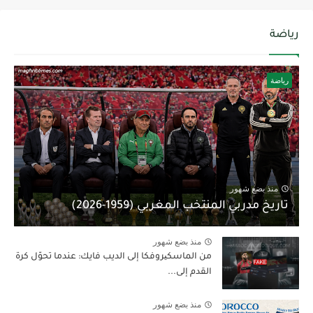
رياضة
رياضة
منذ بضع شهور
تاريخ مدربي المنتخب المغربي (1959-2026)
منذ بضع شهور
من الماسكیروفكا إلى الديب فايك: عندما تحوّل كرة
القدم إلى...
منذ بضع شهور