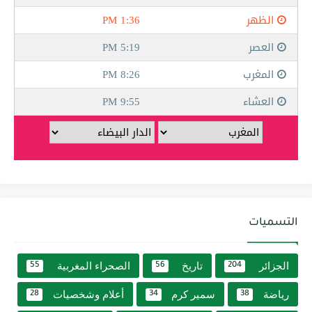
التسميات
الجزائر
تاريخ
الصحراء المغربية
55
56
204
رياضة
سمير كرم
أعلام وشخصيات
28
34
38