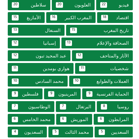
فيديو
العلويون
سلاطين
20
20
22
اقتصاد
المغرب الكبير
الأمازيغ
15
16
18
تاريخ المغرب
السنغال
13
15
الصحافة والإعلام
إسبانيا
12
13
الآثار والمتاحف
عبد المجيد تبون
12
12
شخصيات
هواري بومدين
11
11
العملات والطوابع
محمد السادس
10
10
الحماية الفرنسية
المرينيون
فلسطين
9
9
9
روسيا
البرتغال
الوطاسيون
7
7
8
المرابطون
الموريش
محمد الخامس
6
6
6
السعديين
محمد الثالث
السعديون
4
5
5