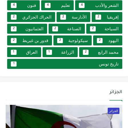
الشعر والأدب
تعليم
فنون
4
4
4
إفريقيا
الأدارسة
الحراك الجزائري
2
2
2
السياحة
الصناعة
العثمانيون
2
2
2
اليهود
سيكولوجية
قدور بن غبريط
2
2
2
محمد الرابع
الزراعة
العراق
1
1
2
تاريخ تونس
1
الجزائر
الجزائر