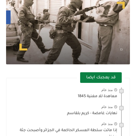
قد يعجبك ايضا
منذ عام
معاهدة للا مغنية 1845
منذ عام
نهايات غامضة - كريم بلقاسم
منذ عام
إذا ماتت سلطة العسكر الحاكمة في الجزائر وأصبحت جثة