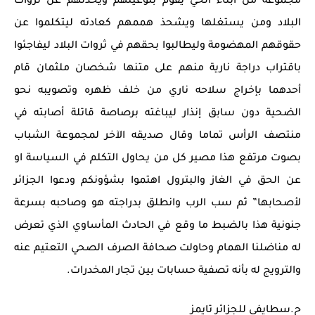
مجموعة من أبناء الحي يقوم بتوعيتهم ويحدثهم عن ثروات
البلاد ومن يستغلها ويشحذ هممهم كعادته ليتكلموا عن
حقوقهم المهضومة وليطالبوا بحقهم في ثروات البلاد ليفاجئوا
باقتراب دراجة نارية منهم على متنها شخصان ملثمان قام
أحدهما بإخراج سلاحه ناري من خلف ظهره وتصويبه نحو
الضحية دون سابق إنذار ليباغته برصاصة قاتلة أصابته في
منتصف الرأس تماما وقال صديقه الآخر لمجموعة الشباب
بصوت مرتفع هذا مصير كل من يحاول التكلم في السياسة او
عن الحق في الغاز والبترول اهتموا بشؤونكم ودعوا الجزائر
لأصحابها” ثم سب الرب وانطلق بدراجته هو وصاحبه بسرعة
جنونية هذا بالضبط ما وقع في الحادث المأساوي الذي تعرض
له مناضلنا الهمام وحاولت صحافة الصرف الصحي التعتيم عنه
والترويج له بأنه تصفية حسابات بين تجار المخدرات.
ح.سطايفي للجزائر تايمز