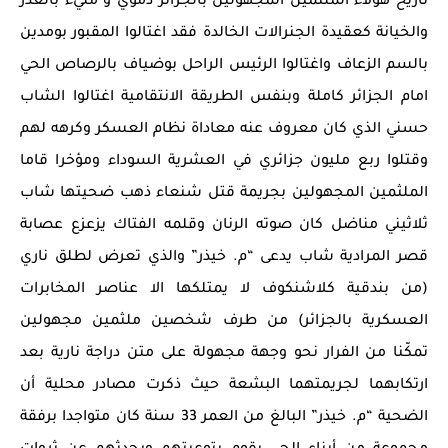
تاريخ هؤلاء الملثمين المجهولين بالجزائر دموي و مليء بالغدر
والخيانة كعقيدة الجنرالات الخالدة فقد اغتالوا المقبور بومدين
بالسم الزعاف واغتالوا الرئيس الراحل بوضياف بالرصاص الحي
امام الجزائر كاملة وبنفس الطريقة الانتقامية اغتالوا الشاب
حسني الذي كان معروف عنه معاداة نظام العسكر وكرهه لهم
وقتلوا ربع مليون جزائري في العشرية السوداء ومؤخرا قاما
الملثمين المجهولين بجريمة قتل شنعاء ذهب ضحيتها شاب
ثلاثيني مناضل كان صوته الرنان وقلمه الفتاك يزعزع عصابة
قصر المرادية شاب يدعى “م. خيذر” والذي تعرض لطلق ناري
(من بندقية كلاشنكوف لا يمتلكها الا عناصر المخابرات
العسكرية بالجزائر) من طرف شخصين ملثمين مجهولين
تمكّنا من الفرار نحو وجهة مجهولة على متن دراجة نارية بعد
ارتكابهما لجريمتهما البشعة حيث ذكرت مصادر محلية أن
الضحية “م. خيذر” البالغ من العمر 33 سنة كان متواجدا برفقة