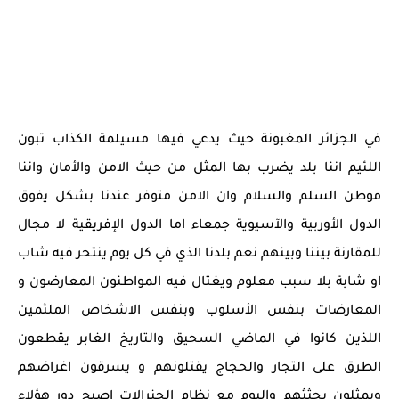
في الجزائر المغبونة حيث يدعي فيها مسيلمة الكذاب تبون
اللئيم اننا بلد يضرب بها المثل من حيث الامن والأمان واننا
موطن السلم والسلام وان الامن متوفر عندنا بشكل يفوق
الدول الأوربية والآسيوية جمعاء اما الدول الإفريقية لا مجال
للمقارنة بيننا وبينهم نعم بلدنا الذي في كل يوم ينتحر فيه شاب
او شابة بلا سبب معلوم ويغتال فيه المواطنون المعارضون و
المعارضات بنفس الأسلوب وبنفس الاشخاص الملثمين
اللذين كانوا في الماضي السحيق والتاريخ الغابر يقطعون
الطرق على التجار والحجاج يقتلونهم و يسرقون اغراضهم
ويمثلون بجثثهم واليوم مع نظام الجنرالات اصبح دور هؤلاء