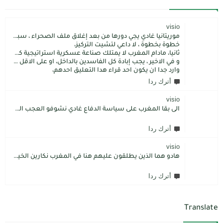
visio
موريتانيا غادي يجي دورها من بعد إغلاق ملف الصحراء ، سبتة مليلية و الجزر،
خطوة بخطوة ، لا داعي لتشيت التركيز،
ثانيا، مادام المغرب لا يمتلك صناعة عسكرية استراتيجية كما فعل الاتراك فسيبقى داءما محل اطماع الغير،
و في الاخير ، يجب إبادة كل الفاسدين بالداخل، او على الاقل كما فعل محمد بن سلمان: قم بتسليم الاموال المنهوبة او المشنقة(حرفيا)، فقط هم بضعة آلاف ليسوا كُثر.
وارد جدا ان يكون احد قراء هدا التعليق احدهم،
أترك ردا
visio
الى بقا المغرب على سياسة الدفاع غادي نشوفو العجب المعجب من دولة الكبرانات.. دولة ما عندها تاريخ كاتسرق تراتنا ، اراضبنا و تاريخنا و حنا جالسين كانتسناو في الامم المتحدة تعطينا حل و الواقع هو كل عام مشكلتنا كاتعقد مع دولة الشر.. فرنسا اكبر شيطان من مازال حطا صبعها في شمال افريقيا، كانزيدو مشكل على مشكل اللهم كبرها تصغار .. الانسان هو لي يموت على ولادو و على ارضو
أترك ردا
visio
هادو هما الذين يطلقون عليهم هنا في المغرب نكارين الخير.كما يقول المثل المغربي دير الخير في الرجال تلقاه لاديرو فالشماتة راه يتوضر .لكن الخير دائما يعلو على الشر./.
أترك ردا
Translate