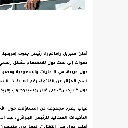
أعلن سيريل رامافوزا، رئيس جنوب إفريقيا،
دعوات إلى ست دول للانضمام بشكل رسمي إلى
دول عربية، هي الإمارات والسعودية ومصر، إ
اسم الجزائر عن القائمة، رغم العلاقات الس
دول “بريكس”، على غرار روسيا وجنوب إفريقي
غياب يطرح مجموعة من التساؤلات حول الأ
التأكيدات المتتالية للرئيس الجزائري، عبد
أغلب دول هذا التكتل”، فيما يرى متتبعون