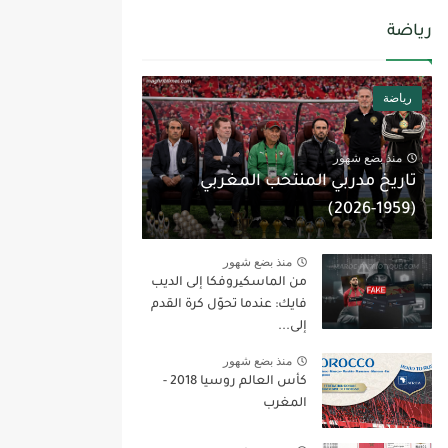
رياضة
رياضة
منذ بضع شهور
تاريخ مدربي المنتخب المغربي
(1959-2026)
منذ بضع شهور
من الماسكیروفكا إلى الديب
فايك: عندما تحوّل كرة القدم
إلى...
منذ بضع شهور
كأس العالم روسيا 2018 -
المغرب