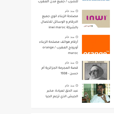
للشرب / جميع مدن المغرب
منذ عام
مصلحة الزبناء انوي جميع
الارقام و الوسائل للاتصال
بالشركة inwi maroc
منذ عام
أرقام هواتف مصلحة الزبناء
أورونج المغرب / orange
maroc
منذ عام
قصة المجرمة الجزائرية أم
حسن - 1938
منذ عام
عبد الحق لعيادة: مخبر
الجيش الذي تزعم الجيا