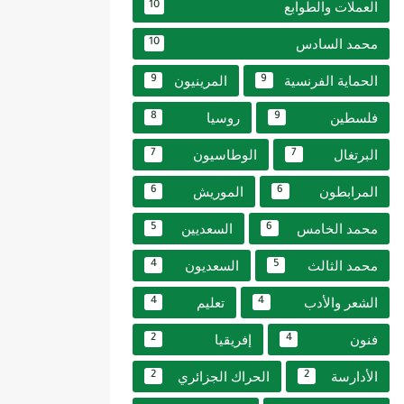
العملات والطوابع
10
محمد السادس
10
الحماية الفرنسية
المرينيون
9
9
فلسطين
روسيا
8
9
البرتغال
الوطاسيون
7
7
المرابطون
الموريش
6
6
محمد الخامس
السعديين
5
6
محمد الثالث
السعديون
4
5
الشعر والأدب
تعليم
4
4
فنون
إفريقيا
2
4
الأدارسة
الحراك الجزائري
2
2