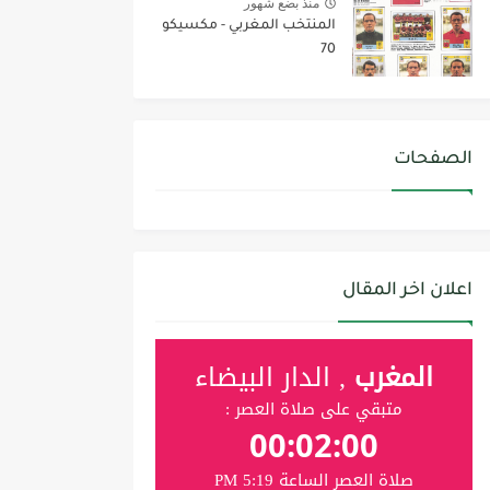
منذ بضع شهور
المنتخب المغربي - مكسيكو
70
الصفحات
اعلان اخر المقال