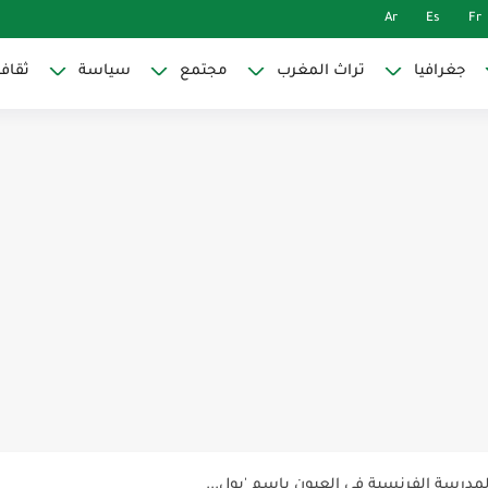
Ar
Es
Fr
جغرافيا
تراث المغرب
مجتمع
سياسة
ثقاف
 ليس حدودياً بل هو أزمة سرديات...
 “الجيلاني” المغربي الذي قاد ملاحم...
مدرسة الفرنسية في العيون باسم 'بول...