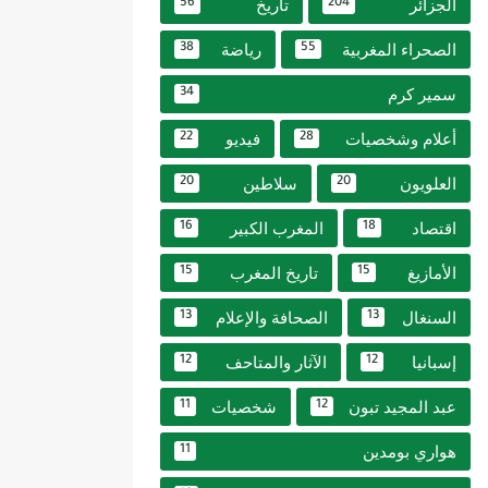
الجزائر
تاريخ
56
204
الصحراء المغربية
رياضة
38
55
سمير كرم
34
أعلام وشخصيات
فيديو
22
28
العلويون
سلاطين
20
20
اقتصاد
المغرب الكبير
16
18
الأمازيغ
تاريخ المغرب
15
15
السنغال
الصحافة والإعلام
13
13
إسبانيا
الآثار والمتاحف
12
12
عبد المجيد تبون
شخصيات
11
12
هواري بومدين
11