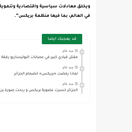
ويخلق معادلات سياسية واقتصادية وتنموية ج
في العالم، بما فيها منظمة بريكس”.
قد يعجبك ايضا
منذ عام
مقتل قيادي كبير في عصابات البوليساريو رفقة 4 من مرافقيه...
منذ عام
لماذا رفضت «بريكس» انضمام الجزائر
منذ عام
الجزائر خسرت عضوية بريكس و ربحت صورة بن