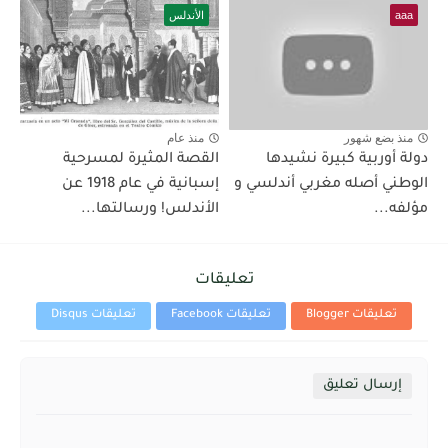
aaa
الأندلس
منذ بضع شهور
منذ عام
دولة أوربية كبيرة نشيدها
القصة المثيرة لمسرحية
الوطني أصله مغربي أندلسي و
إسبانية في عام 1918 عن
مؤلفه...
الأندلس! ورسالتها...
تعليقات
تعليقات Blogger
تعليقات Facebook
تعليقات Disqus
إرسال تعليق