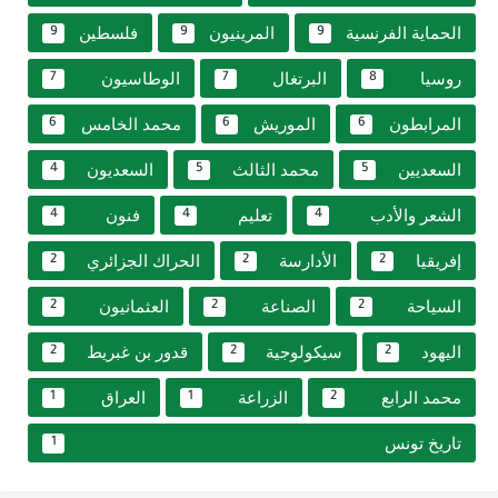
الحماية الفرنسية
المرينيون
فلسطين
9
9
9
روسيا
البرتغال
الوطاسيون
7
7
8
المرابطون
الموريش
محمد الخامس
6
6
6
السعديين
محمد الثالث
السعديون
4
5
5
الشعر والأدب
تعليم
فنون
4
4
4
إفريقيا
الأدارسة
الحراك الجزائري
2
2
2
السياحة
الصناعة
العثمانيون
2
2
2
اليهود
سيكولوجية
قدور بن غبريط
2
2
2
محمد الرابع
الزراعة
العراق
1
1
2
تاريخ تونس
1