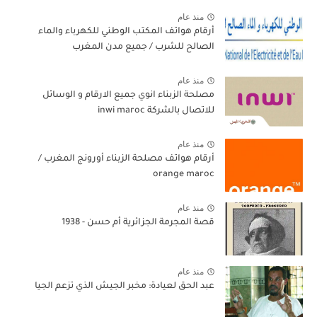
منذ عام
أرقام هواتف المكتب الوطني للكهرباء والماء
الصالح للشرب / جميع مدن المغرب
منذ عام
مصلحة الزبناء انوي جميع الارقام و الوسائل
للاتصال بالشركة inwi maroc
منذ عام
أرقام هواتف مصلحة الزبناء أورونج المغرب /
orange maroc
منذ عام
قصة المجرمة الجزائرية أم حسن - 1938
منذ عام
عبد الحق لعيادة: مخبر الجيش الذي تزعم الجيا