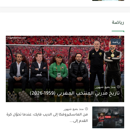
رياضة
رياضة
منذ بضع شهور
تاريخ مدربي المنتخب المغربي (1959-2026)
منذ بضع شهور
من الماسكیروفكا إلى الديب فايك: عندما تحوّل كرة
القدم إلى...