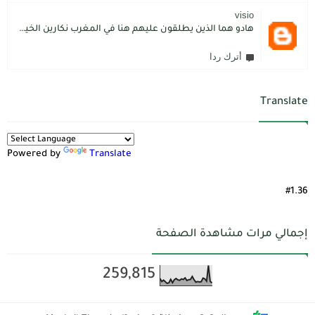
visio
هادو هما الذين يطلقون عليهم هنا في المغرب نكارين الخير.كما يقول المثل المغربي دير الخير في الرجال تلقاه لاديرو فالشماتة راه يتوضر .لكن الخير دائما يعلو على الشر./.
أترك ردا
Translate
Powered by
Translate
#1.36
إجمالي مرات مشاهدة الصفحة
259,815