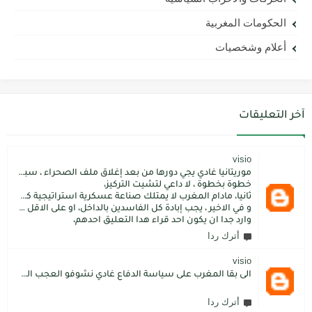
الحكومات المغربية
أعلام وشخصيات
آخر التعليقات
visio
موريتانيا غادي يجي دورها من بعد إغلاق ملف الصحراء ، سبتة مليلية و الجزر،
خطوة بخطوة ، لا داعي لتشيت التركيز،
ثانيا، مادام المغرب لا يمتلك صناعة عسكرية استراتيجية كما فعل الاتراك فسيبقى داءما محل اطماع الغير،
و في الاخير ، يجب إبادة كل الفاسدين بالداخل، او على الاقل كما فعل محمد بن سلمان: قم بتسليم الاموال المنهوبة او المشنقة(حرفيا)، فقط هم بضعة آلاف ليسوا كُثر.
وارد جدا ان يكون احد قراء هدا التعليق احدهم،
أترك ردا
visio
الى بقا المغرب على سياسة الدفاع غادي نشوفو العجب المعجب من دولة الكبرانات.. دولة ما عندها تاريخ كاتسرق تراتنا ، اراضبنا و تاريخنا و حنا جالسين كانتسناو في الامم المتحدة تعطينا حل و الواقع هو كل عام مشكلتنا كاتعقد مع دولة الشر.. فرنسا اكبر شيطان من مازال حطا صبعها في شمال افريقيا، كانزيدو مشكل على مشكل اللهم كبرها تصغار .. الانسان هو لي يموت على ولادو و على ارضو
أترك ردا