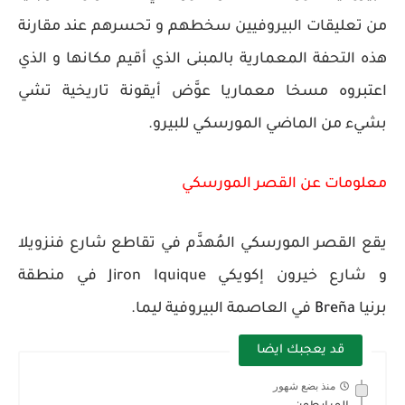
من تعليقات البيروفيين سخطهم و تحسرهم عند مقارنة
هذه التحفة المعمارية بالمبنى الذي أقيم مكانها و الذي
اعتبروه مسخا معماريا عوَّض أيقونة تاريخية تشي
بشيء من الماضي المورسكي للبيرو.
معلومات عن القصر المورسكي
يقع القصر المورسكي المُهدَّم في تقاطع شارع فنزويلا
و شارع خيرون إكويكي Jiron Iquique في منطقة
برنيا
Breña
في العاصمة البيروفية ليما.
قد يعجبك ايضا
منذ بضع شهور