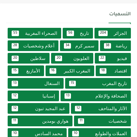
التسميات
الجزائر
تاريخ
الصحراء المغربية
55
56
204
رياضة
سمير كرم
أعلام وشخصيات
28
34
38
فيديو
العلويون
سلاطين
20
20
22
اقتصاد
المغرب الكبير
الأمازيغ
15
16
18
تاريخ المغرب
السنغال
13
15
الصحافة والإعلام
إسبانيا
12
13
الآثار والمتاحف
عبد المجيد تبون
12
12
شخصيات
هواري بومدين
11
11
العملات والطوابع
محمد السادس
10
10