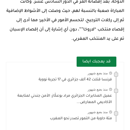
الدوحة، بعد إقصائه المر في الدور السادس عشر. وكانت
المباراة صعبة بالنسبة لهم، حيث وصلت إلى الأشواط الإضافية
ثم إلى ركلات الترجيح، لتحسم الأمور في الأخير؛ مما أدى إلى
إقصاء منتخب “لاروخا””، دون أي إشارة إلى أن إقصاء الإسبان
تم على يد المنتخب المغربي.
قد يعجبك ايضا
منذ بضع شهور
فرنسا قتلت 42 ألف جزائري في 17 تجربة نووية
منذ بضع شهور
عميل المخابرات الجزائري مراد بوعكّاز: الأمن جندني لمتابعة
الأكاديمي المعارض...
منذ بضع شهور
مئة حاوية من التمور تصدر نحو المغرب