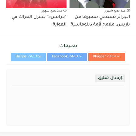
منذ بضع شهور
منذ بضع شهور
الجزائر تستدعي سفيرها من
"فرانس5" تختزل الحراك في
باريس: ملامح أزمة دبلوماسية
الغواية
تعليقات
تعليقات Blogger
تعليقات Facebook
تعليقات Disqus
إرسال تعليق