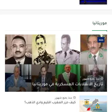
موريتانيا
aaa
منذ بضع شهور
تاريخ الانقلابات العسكرية في موريتانيا
منذ بضع شهور
كيف حرر المغرب اقليم وادي الذهب؟