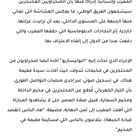
المغرب وإسبانيا، إدراكا منها بأن الصحراويين المحتجزين
سيشجعون الفريق الوطني؛ ما يعكس الهشاشة التي تعاني
منها الجبهة على المستوى الداخلي، بعد أن تزايدت عزلتها،
خارجيا، إثر النجاحات الدبلوماسية التي حققها المغرب والتي
دفعت عددا من الدول إلى إلغاء الاعتراف بها.
الإجراء الذي لجأت إليه “البوليساريو” أكده أيضا صحراويون من
المحتجزين في مخيمات تندوف، حيث أفادت سيدة مقيمة
هناك، في تسجيل صوتي عبر إحدى منصات التواصل الفوري،
بأن التيار الكهربائي قُطع عن المحتجزين في مخيم الداخلة
ومخيم السمارة، قبيل صلاة العصر، حتى لا يشاهدوا المباراة
التي أهلت المغرب إلى ثمن النهاية، مضيفة: “هاد الناس (تقصد
قيادة الجبهة)، يتلاعبون بالناس اللي مسكينة مقيمة في
المخيم”.