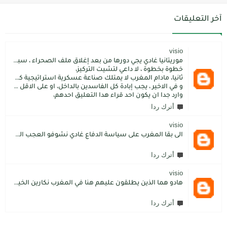
آخر التعليقات
visio
موريتانيا غادي يجي دورها من بعد إغلاق ملف الصحراء ، سبتة مليلية و الجزر،
خطوة بخطوة ، لا داعي لتشيت التركيز،
ثانيا، مادام المغرب لا يمتلك صناعة عسكرية استراتيجية كما فعل الاتراك فسيبقى داءما محل اطماع الغير،
و في الاخير ، يجب إبادة كل الفاسدين بالداخل، او على الاقل كما فعل محمد بن سلمان: قم بتسليم الاموال المنهوبة او المشنقة(حرفيا)، فقط هم بضعة آلاف ليسوا كُثر.
وارد جدا ان يكون احد قراء هدا التعليق احدهم،
أترك ردا
visio
الى بقا المغرب على سياسة الدفاع غادي نشوفو العجب المعجب من دولة الكبرانات.. دولة ما عندها تاريخ كاتسرق تراتنا ، اراضبنا و تاريخنا و حنا جالسين كانتسناو في الامم المتحدة تعطينا حل و الواقع هو كل عام مشكلتنا كاتعقد مع دولة الشر.. فرنسا اكبر شيطان من مازال حطا صبعها في شمال افريقيا، كانزيدو مشكل على مشكل اللهم كبرها تصغار .. الانسان هو لي يموت على ولادو و على ارضو
أترك ردا
visio
هادو هما الذين يطلقون عليهم هنا في المغرب نكارين الخير.كما يقول المثل المغربي دير الخير في الرجال تلقاه لاديرو فالشماتة راه يتوضر .لكن الخير دائما يعلو على الشر./.
أترك ردا