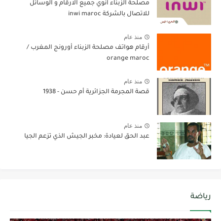
مصلحة الزبناء انوي جميع الارقام و الوسائل
للاتصال بالشركة inwi maroc
منذ عام
أرقام هواتف مصلحة الزبناء أورونج المغرب /
orange maroc
منذ عام
قصة المجرمة الجزائرية أم حسن - 1938
منذ عام
عبد الحق لعيادة: مخبر الجيش الذي تزعم الجيا
رياضة