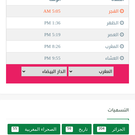
التسميات
الجزائر
تاريخ
الصحراء المغربية
55
56
204