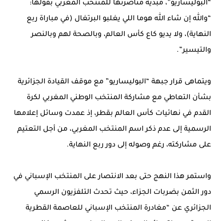
“البوليساريو”، مبدية مناصرتها للمنتخب المغربي بقولها:
“والله إن شاء الله هوما اللي يغلبو البرتغال (في مباراة ربع
النهاية)، ولا يديو كاع كأس العالم، وبالصحة لهم وبالنصر
والتيسير”.
ويتماهى قرار جبهة “البوليساريو” مع موقف القيادة الجزائرية
بشأن التعاطي مع مشاركة المنتخب الوطني المغربي لكرة
القدم في نهائيات كأس العالم بقطر، إذ عمدت وسائل إعلامها
الرسمية إلى عدم ذكر اسم المنتخب المغربي، من أجل التعتيم
على مشاركته، رغم وصوله إلى دور ربع النهاية.
واستمر هذا النهج حتى بعد الانتصار على المنتخب الإسباني في
دور الثمن بضربات الجزاء، حيث تحدث التلفزيون الرسمي
الجزائري عن “مغادرة المنتخب الإسباني للعاصمة القطرية