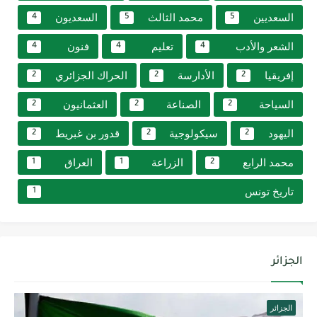
السعديين
محمد الثالث
السعديون
4
5
5
الشعر والأدب
تعليم
فنون
4
4
4
إفريقيا
الأدارسة
الحراك الجزائري
2
2
2
السياحة
الصناعة
العثمانيون
2
2
2
اليهود
سيكولوجية
قدور بن غبريط
2
2
2
محمد الرابع
الزراعة
العراق
1
1
2
تاريخ تونس
1
الجزائر
الجزائر