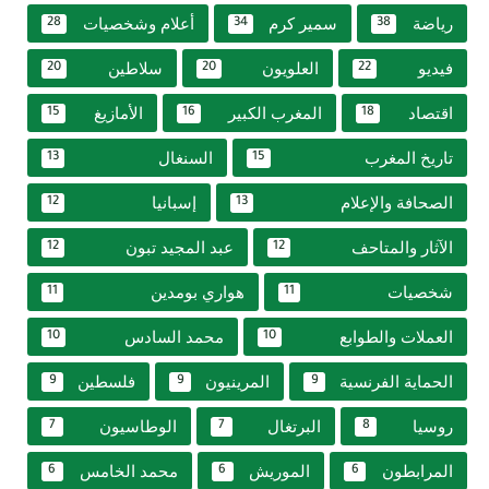
رياضة
سمير كرم
أعلام وشخصيات
28
34
38
فيديو
العلويون
سلاطين
20
20
22
اقتصاد
المغرب الكبير
الأمازيغ
15
16
18
تاريخ المغرب
السنغال
13
15
الصحافة والإعلام
إسبانيا
12
13
الآثار والمتاحف
عبد المجيد تبون
12
12
شخصيات
هواري بومدين
11
11
العملات والطوابع
محمد السادس
10
10
الحماية الفرنسية
المرينيون
فلسطين
9
9
9
روسيا
البرتغال
الوطاسيون
7
7
8
المرابطون
الموريش
محمد الخامس
6
6
6