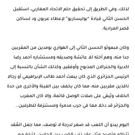
لذلك، وفي الطريق إلى تحقيق حلم الاتحاد المغاربي، استقبل
الحسن الثاني قيادة “بوليساريو” لإعطاء عربون ود لساكن
قصر المرادية.
وكان مبعوثو الحسن الثاني إلى الهواري بومدين من المقربين
جدا منه، وهم أخته للا عائشة وصديقه ومستشاره أحمد رضا
اكديرة والجنرالان المذبوح وأوفقير، وكذلك الشأن بالنسبة إلى
الرئيس الجزائري الذي كان يبعث أحمد طالب الإبراهيمي أو رجالا
نافذين مقربين منه، مما كان يخفف بين الفينة والأخرى من حدة
الخلاف ويُبقي على صلات الوصل قائمة، وإلا كان المغرب
والجزائر قد دخلا معا في حرب مدمرة ومستنزفة للطرفين..
اليوم يبدو أن اللعب قد صغر لدرجة لا توصف، مما جعل العُقد
تتراكم وتصبح مثل عقد ذنب الضب بين الجارين، لتبلغ مع