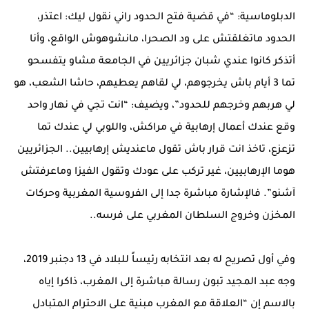
الدبلوماسية: “في قضية فتح الحدود راني نقول ليك: اعتذر،
الحدود ماتغلقتش على ود الصحرا، مانشوهوش الواقع، وأنا
أتذكر كانوا عندي شبان جزائريين في الجامعة مشاو يتفسحو
تما 3 أيام باش يخرجوهم، لي لقاهم يعطيهم، حاشا الشعب، هو
لي هربهم وخرجهم للحدود”، ويضيف: “انت تجي في نهار واحد
وقع عندك أعمال إرهابية في مراكش، واللوبي لي عندك تما
تزعزع، تاخذ انت قرار باش تقول ماعنديش إرهابيين.. الجزائريين
هوما الإرهابيين، غير تركب على عودك وتقول الفيزا وماعرفتش
آشنو”. فالإشارة مباشرة جدا إلى الفروسية المغربية وحركات
المخزن وخروج السلطان المغربي على فرسه..
وفي أول تصريح له بعد انتخابه رئيساً للبلاد في 13 دجنبر 2019،
وجه عبد المجيد تبون رسالة مباشرة إلى المغرب، ذاكرا إياه
بالاسم إن “العلاقة مع المغرب مبنية على الاحترام المتبادل