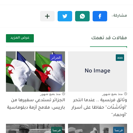
مقالات قد تهمك
عرض المزيد
aaa
الجزائر
منذ بضع شهور
منذ بضع شهور
وثائق فرنسية .. عندما انتحر
الجزائر تستدعي سفيرها من
"أوتَاشَنّات" حفاظا على أسرار
باريس: ملامح أزمة دبلوماسية
"أوحماد"
فرنسا
فرنسا