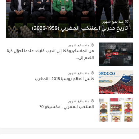
منذ بضع شهور
تاريخ مدربي المنتخب المغربي (1959-2026)
منذ بضع شهور
من الماسكیروفكا إلى الديب فايك: عندما تحوّل كرة
القدم إلى...
منذ بضع شهور
كأس العالم روسيا 2018 - المغرب
منذ بضع شهور
المنتخب المغربي - مكسيكو 70