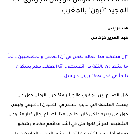
هذه خلفيات هوس الرئيس الجزائري عبد
المجيد "تبون" بالمغرب
هسبريس
عبد العزيز كوكاس
“إن مشكلة هذا العالم تكمن في أن الحمقى والمتعصبين دائماً
ما يشعرون بالثقة في أنفسهم.. أمّا العقلاء فهم يشكون
دائماً في قدراتهم!” بيرتراند راسل
ظل الصراع بين المغرب والجزائر منذ حرب الرمال حول من
يمتلك الملعقة التي تذيب السكر في الفنجان الإقليمي وليس
حول من يديرها؛ لكن كان لطرفي هذا الصراع رجال كبار منا ومن
الشقيقة الجزائر كانوا حتى في أشد عدائهم حكماء وشكلوا
صمام أمان في الكثير من الأحيان جنبوا البلدين الجارين حربا