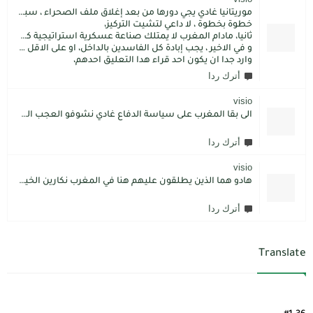
موريتانيا غادي يجي دورها من بعد إغلاق ملف الصحراء ، سبتة مليلية و الجزر،
خطوة بخطوة ، لا داعي لتشيت التركيز،
ثانيا، مادام المغرب لا يمتلك صناعة عسكرية استراتيجية كما فعل الاتراك فسيبقى داءما محل اطماع الغير،
و في الاخير ، يجب إبادة كل الفاسدين بالداخل، او على الاقل كما فعل محمد بن سلمان: قم بتسليم الاموال المنهوبة او المشنقة(حرفيا)، فقط هم بضعة آلاف ليسوا كُثر.
وارد جدا ان يكون احد قراء هدا التعليق احدهم،
أترك ردا
visio
الى بقا المغرب على سياسة الدفاع غادي نشوفو العجب المعجب من دولة الكبرانات.. دولة ما عندها تاريخ كاتسرق تراتنا ، اراضبنا و تاريخنا و حنا جالسين كانتسناو في الامم المتحدة تعطينا حل و الواقع هو كل عام مشكلتنا كاتعقد مع دولة الشر.. فرنسا اكبر شيطان من مازال حطا صبعها في شمال افريقيا، كانزيدو مشكل على مشكل اللهم كبرها تصغار .. الانسان هو لي يموت على ولادو و على ارضو
أترك ردا
visio
هادو هما الذين يطلقون عليهم هنا في المغرب نكارين الخير.كما يقول المثل المغربي دير الخير في الرجال تلقاه لاديرو فالشماتة راه يتوضر .لكن الخير دائما يعلو على الشر./.
أترك ردا
Translate