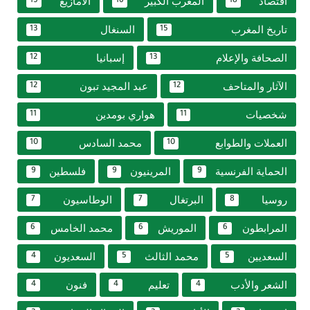
اقتصاد
المغرب الكبير
الأمازيغ
15
16
18
تاريخ المغرب
السنغال
13
15
الصحافة والإعلام
إسبانيا
12
13
الآثار والمتاحف
عبد المجيد تبون
12
12
شخصيات
هواري بومدين
11
11
العملات والطوابع
محمد السادس
10
10
الحماية الفرنسية
المرينيون
فلسطين
9
9
9
روسيا
البرتغال
الوطاسيون
7
7
8
المرابطون
الموريش
محمد الخامس
6
6
6
السعديين
محمد الثالث
السعديون
4
5
5
الشعر والأدب
تعليم
فنون
4
4
4