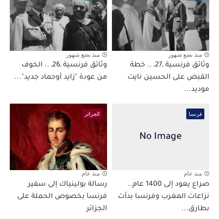
منذ بضع شهور
منذ بضع شهور
وثائق فرنسية ـ27ـ .. خطة
وثائق فرنسية ـ26ـ .. الخوف
القبض على الحسين نايت
من عودة "زايد أوحماد جديد"...
موديد...
فرنسا
الجزائر
منذ عام
منذ عام
صراع يعود إلى 1400 عام..
رسالة بولينياك إلى سفير
نزاعات المغرب وفرنسا بدأت
فرنسا بخصوص الحملة على
بطارق...
الجزائر