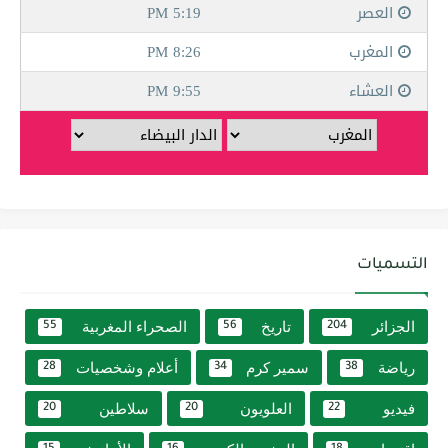
التسميات
الجزائر
تاريخ
الصحراء المغربية
55
56
204
رياضة
سمير كرم
أعلام وشخصيات
28
34
38
فيديو
العلويون
سلاطين
20
20
22