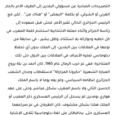
التصريحات الصادرة عن مسؤولي البلدين إلى الطرف الآخر بالجار
الغربي أو الشرقي، أو بكلمة “البعض” أو “هناك من”.. لكن مع
الرئيس الجزائري الحالي تغير الأمر، فحتى قبل صعوده إلى
رئاسة الجزائر وأثناء حملته الانتخابية استخدم كلمة المغرب في
كل خطبه وحواراته بلا استثناء، وظل يشير – في سابقة من
نوعها في العلاقات بين البلدين- إلى الملك بدون أي تحفظ
دبلوماسي تمليه الأعراف في العلاقات بين الدول حتى تلك
المتناحرة؛ ففي عز حرب الرمال عام 1965، كان أحمد بن بلة يروج
العبارة الشهيرة “حكرونا المراركة” لاستقطاب وجدان الشعب
الجزائري لنظامه السياسي، ولم يفه يوما لا باسم الملك
الحسن الثاني ولا باسم المغرب بشكل مباشر، وحتى على عهد
هواري بومدين لم يسجل أن الرئيس العسكري ذكر المغرب أو
الملك هكذا بشكل مكشوف، كان الطرفان في عز صراعهما
العسكري حتى، يحافظان على لغة دبلوماسية تتلافى الإشارة