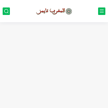
جون أفريك: الخلاف المغاربي ليس حدودياً بل هو أزمة سرديات...
من الحرم إلى الصعيد.. الشيخ “الجيلاني” المغربي الذي قاد ملاحم...