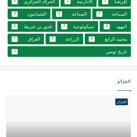
إفريقيا
الأدارسة
الحراك الجزائري
2
2
2
السياحة
الصناعة
العثمانيون
2
2
2
اليهود
سيكولوجية
قدور بن غبريط
2
2
2
محمد الرابع
الزراعة
العراق
1
1
2
تاريخ تونس
1
الجزائر
الجزائر