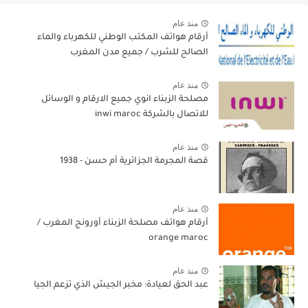
منذ عام
أرقام هواتف المكتب الوطني للكهرباء والماء
الصالح للشرب / جميع مدن المغرب
منذ عام
مصلحة الزبناء انوي جميع الارقام و الوسائل
للاتصال بالشركة inwi maroc
منذ عام
قصة المجرمة الجزائرية أم حسن - 1938
منذ عام
أرقام هواتف مصلحة الزبناء أورونج المغرب /
orange maroc
منذ عام
عبد الحق لعيادة: مخبر الجيش الذي تزعم الجيا