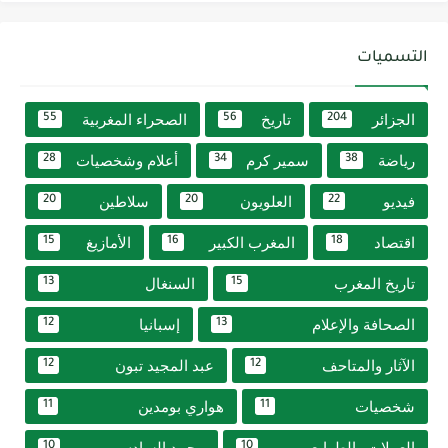
التسميات
الجزائر
تاريخ
الصحراء المغربية
55
56
204
رياضة
سمير كرم
أعلام وشخصيات
28
34
38
فيديو
العلويون
سلاطين
20
20
22
اقتصاد
المغرب الكبير
الأمازيغ
15
16
18
تاريخ المغرب
السنغال
13
15
الصحافة والإعلام
إسبانيا
12
13
الآثار والمتاحف
عبد المجيد تبون
12
12
شخصيات
هواري بومدين
11
11
العملات والطوابع
محمد السادس
10
10