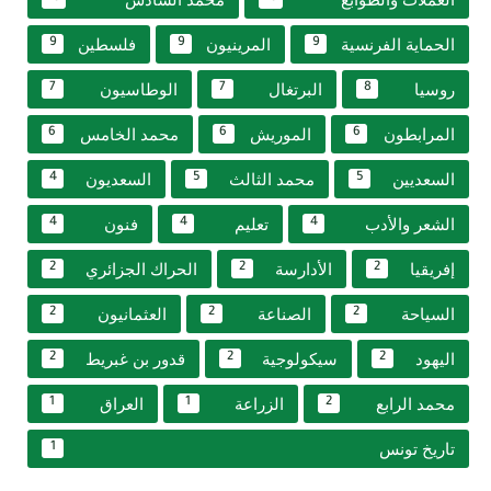
الحماية الفرنسية
المرينيون
فلسطين
9
9
9
روسيا
البرتغال
الوطاسيون
7
7
8
المرابطون
الموريش
محمد الخامس
6
6
6
السعديين
محمد الثالث
السعديون
4
5
5
الشعر والأدب
تعليم
فنون
4
4
4
إفريقيا
الأدارسة
الحراك الجزائري
2
2
2
السياحة
الصناعة
العثمانيون
2
2
2
اليهود
سيكولوجية
قدور بن غبريط
2
2
2
محمد الرابع
الزراعة
العراق
1
1
2
تاريخ تونس
1