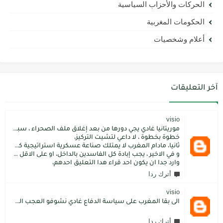
الحركات والأحزاب السياسية
الحكومات المغربية
أعلام وشخصيات
آخر التعليقات
visio
موريتانيا غادي يجي دورها من بعد إغلاق ملف الصحراء ، سبتة مليلية و الجزر،
خطوة بخطوة ، لا داعي لتشيت التركيز،
ثانيا، مادام المغرب لا يمتلك صناعة عسكرية استراتيجية كما فعل الاتراك فسيبقى داءما محل اطماع الغير،
و في الاخير ، يجب إبادة كل الفاسدين بالداخل، او على الاقل كما فعل محمد بن سلمان: قم بتسليم الاموال المنهوبة او المشنقة(حرفيا)، فقط هم بضعة آلاف ليسوا كُثر.
وارد جدا ان يكون احد قراء هدا التعليق احدهم،
أترك ردا
visio
الى بقا المغرب على سياسة الدفاع غادي نشوفو العجب المعجب من دولة الكبرانات.. دولة ما عندها تاريخ كاتسرق تراتنا ، اراضبنا و تاريخنا و حنا جالسين كانتسناو في الامم المتحدة تعطينا حل و الواقع هو كل عام مشكلتنا كاتعقد مع دولة الشر.. فرنسا اكبر شيطان من مازال حطا صبعها في شمال افريقيا، كانزيدو مشكل على مشكل اللهم كبرها تصغار .. الانسان هو لي يموت على ولادو و على ارضو
أترك ردا