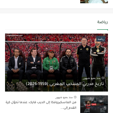
رياضة
رياضة
منذ بضع شهور
تاريخ مدربي المنتخب المغربي (1959-2026)
منذ بضع شهور
من الماسكیروفكا إلى الديب فايك: عندما تحوّل كرة
القدم إلى...