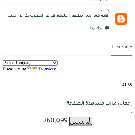
visio
هادو هما الذين يطلقون عليهم هنا في المغرب نكارين الخير.كما يقول المثل المغربي دير الخير في الرجال تلقاه لاديرو فالشماتة راه يتوضر .لكن الخير دائما يعلو على الشر./.
أترك ردا
Translate
Powered by
Translate
#1.36
إجمالي مرات مشاهدة الصفحة
260,099