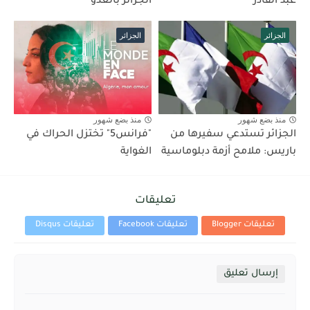
عبد القادر
الجزائر بالعدو
الجزائر
الجزائر
منذ بضع شهور
منذ بضع شهور
الجزائر تستدعي سفيرها من
"فرانس5" تختزل الحراك في
باريس: ملامح أزمة دبلوماسية
الغواية
تعليقات
تعليقات Blogger
تعليقات Facebook
تعليقات Disqus
إرسال تعليق