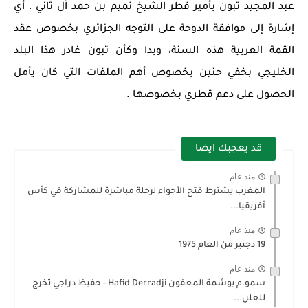
عبد المجيد تبون بأمير قطر الشيخ تميم بن حمد آل ثاني ، أي
إشارة إلى موافقة الدوحة على التوجه الجزائري بخصوص عقد
القمة العربية هذه السنة، وبدا وكأن تبون غادر هذا البلد
الخليجي بخفي حنين بخصوص أهم الملفات التي كان يأمل
الحصول على دعم قطري بخصوصها .
قد يعجبك ايضا
منذ عام
المغرب يشترط فتح الأجواء لرحلة مباشرة للمشاركة في كأس
أفريقيا...
منذ عام
19 دجنبر من العام 1975
منذ عام
سمو.م بوشمة المعفون Hafid Derradji - حفيظ دراجي تخرج
للعلن...