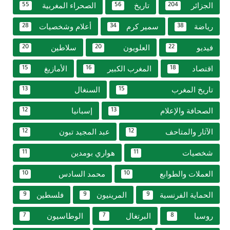
الجزائر
تاريخ
الصحراء المغربية
55
56
204
رياضة
سمير كرم
أعلام وشخصيات
28
34
38
فيديو
العلويون
سلاطين
20
20
22
اقتصاد
المغرب الكبير
الأمازيغ
15
16
18
تاريخ المغرب
السنغال
13
15
الصحافة والإعلام
إسبانيا
12
13
الآثار والمتاحف
عبد المجيد تبون
12
12
شخصيات
هواري بومدين
11
11
العملات والطوابع
محمد السادس
10
10
الحماية الفرنسية
المرينيون
فلسطين
9
9
9
روسيا
البرتغال
الوطاسيون
7
7
8