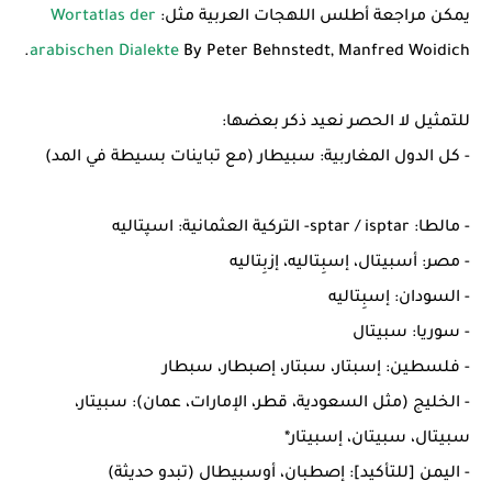
يمكن مراجعة أطلس اللهجات العربية مثل:
Wortatlas der
arabischen Dialekte
By Peter Behnstedt, Manfred Woidich.
للتمثيل لا الحصر نعيد ذكر بعضها:
- كل الدول المغاربية: سبيطار (مع تباينات بسيطة في المد)
- مالطا: sptar / isptar- التركية العثمانية: اسپتاليه
- مصر: أسبيتال، إسبِتاليه، إزبِتاليه
- السودان: إسبِتاليه
- سوريا: سبيتال
- فلسطين: إسبتار، سبتار، إصبطار، سبطار
- الخليج (مثل السعودية، قطر، الإمارات، عمان): سبيتار،
سبيتال، سبيتان، إسبيتار*
- اليمن [للتأكيد]: إصطبان، أوسبيطال (تبدو حديثة)