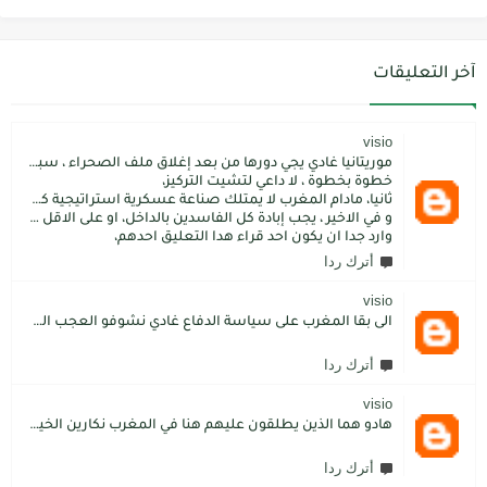
آخر التعليقات
visio
موريتانيا غادي يجي دورها من بعد إغلاق ملف الصحراء ، سبتة مليلية و الجزر،
خطوة بخطوة ، لا داعي لتشيت التركيز،
ثانيا، مادام المغرب لا يمتلك صناعة عسكرية استراتيجية كما فعل الاتراك فسيبقى داءما محل اطماع الغير،
و في الاخير ، يجب إبادة كل الفاسدين بالداخل، او على الاقل كما فعل محمد بن سلمان: قم بتسليم الاموال المنهوبة او المشنقة(حرفيا)، فقط هم بضعة آلاف ليسوا كُثر.
وارد جدا ان يكون احد قراء هدا التعليق احدهم،
أترك ردا
visio
الى بقا المغرب على سياسة الدفاع غادي نشوفو العجب المعجب من دولة الكبرانات.. دولة ما عندها تاريخ كاتسرق تراتنا ، اراضبنا و تاريخنا و حنا جالسين كانتسناو في الامم المتحدة تعطينا حل و الواقع هو كل عام مشكلتنا كاتعقد مع دولة الشر.. فرنسا اكبر شيطان من مازال حطا صبعها في شمال افريقيا، كانزيدو مشكل على مشكل اللهم كبرها تصغار .. الانسان هو لي يموت على ولادو و على ارضو
أترك ردا
visio
هادو هما الذين يطلقون عليهم هنا في المغرب نكارين الخير.كما يقول المثل المغربي دير الخير في الرجال تلقاه لاديرو فالشماتة راه يتوضر .لكن الخير دائما يعلو على الشر./.
أترك ردا