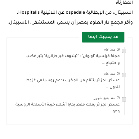
المقارنة:
السبيتال: من الإيطالية ospedale عن اللاتينية Hospitalis.
وأقر مجمع دار العلوم بمصر أن يسمى المستشفى: الأسبيتال.
قد يعجبك ايضا
منذ عام
مجلة فرنسية "لوبوان" : "تيندوف غير جزائرية" يثير غضب
واحتجاج...
منذ عام
عسكر الجزائر ينتقم من المغرب بدعم روسيا في غزوها
للدول...
منذ بضع شهور
عسكر الجزائر يملك فقط بقايا أشلاء خردة الأسلحة الروسية
وهو...