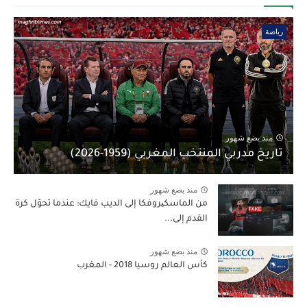
رياضة
منذ بضع شهور
تاريخ مدربي المنتخب المغربي (1959-2026)
منذ بضع شهور
من الماسكیروفكا إلى الديب فايك: عندما تحوّل كرة
القدم إلى...
منذ بضع شهور
كأس العالم روسيا 2018 - المغرب