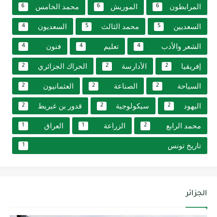
المرابطون
الموريش
محمد الخامس
6
6
6
السعديين
محمد الثالث
السعديون
4
5
5
الشعر والأدب
تعليم
فنون
4
4
4
إفريقيا
الأدارسة
الحراك الجزائري
2
2
2
السياحة
الصناعة
العثمانيون
2
2
2
اليهود
سيكولوجية
قدور بن غبريط
2
2
2
محمد الرابع
الزراعة
العراق
1
1
2
تاريخ تونس
1
الجزائر