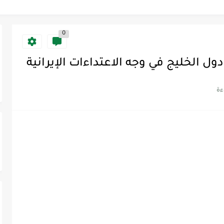
0
يين !!!
 موريتانيا
ل الخليج في وجه الاعتداءات الإيرانية