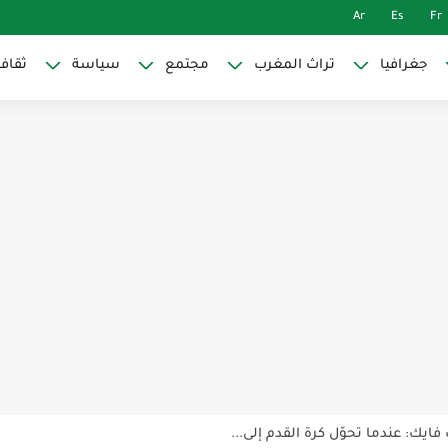
Ar
Es
Fr
جغرافيا
تراث المغرب
مجتمع
سياسة
ثقاف
 ليس حدودياً بل هو أزمة سرديات...
 “الجيلاني” المغربي الذي قاد ملاحم...
مدرسة الفرنسية في العيون باسم 'بول...
ارقة في تاريخ المغرب العلمي والروحي
202)
ايك: عندما تحوّل كرة القدم إلى...