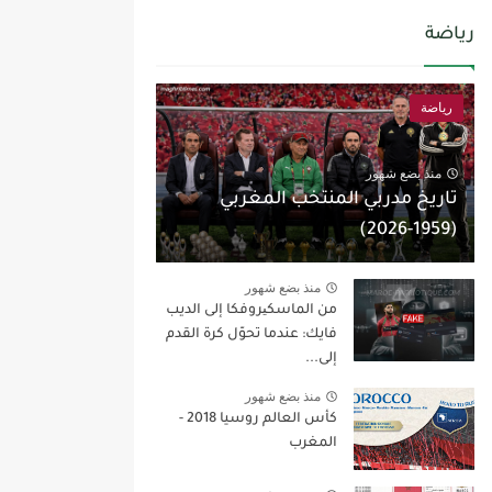
رياضة
رياضة
منذ بضع شهور
تاريخ مدربي المنتخب المغربي
(1959-2026)
منذ بضع شهور
من الماسكیروفكا إلى الديب
فايك: عندما تحوّل كرة القدم
إلى...
منذ بضع شهور
كأس العالم روسيا 2018 -
المغرب