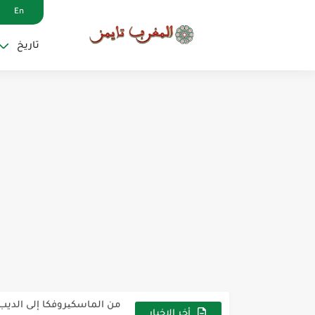
En
تاريخ
جون أفريك: الخلاف المغاربي
من الحرم إلى الصعيد.. الشيخ
ماذا قامت فرنسا بتسمية ال
بن سليمان الجزولي: علامة ف
تاريخ مدربي المنتخب المغربي (1959-6
من الماسكیروفكا إلى الديب ف
كأس العالم روسيا 2018 - المغرب
أخر الاخبار