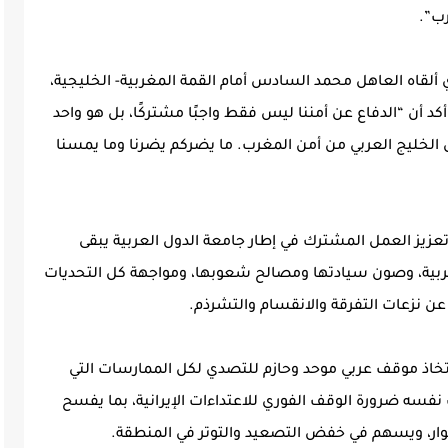
رب”.
ألقاه العاهل محمد السادس أمام القمة المغربية- الخليجية،
ت بتاريخ 20 نيسان/ أبريل 2016، حين أكد أن “الدفاع عن أمننا ليس فقط واجبًا مشتركًا، بل هو واحد
ول الخليج العربي من أمن المغرب. ما يضركم يضرنا وما يمسنا
زيز العمل المشترك في إطار جامعة الدول العربية يبقى
لعربية، وصون سيادتها ومصالح شعوبها، ومواجهة كل التحديات
عن نزعات التفرقة والانقسام والتشرذم.
ى اتخاذ موقف عربي موحد وحازم للتصدي لكل الممارسات التي
 نفسه ضرورة الوقف الفوري للاعتداءات الإيرانية، بما يفسح
وار، ويسهم في خفض التصعيد والتوتر في المنطقة.