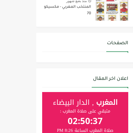
منذ بضع شهور
المنتخب المغربي - مكسيكو
70
الصفحات
اعلان اخر المقال