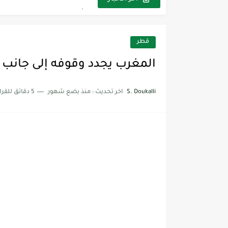
المنتخب المغربي - مكسيكو 70
أحوال المغرب.. تشنق التونس
قطر
تاريخ الانقلابات العسكرية في
المغرب يجدد وقوفه إلى جانب دو
S. Doukalli
اخر تحديث :
منذ بضع شهور
5 دقائق للقراءة