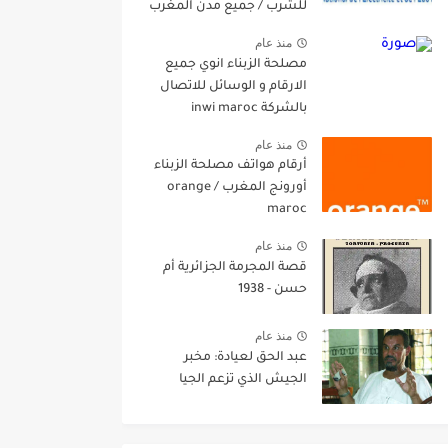
للشرب / جميع مدن المغرب
منذ عام
مصلحة الزبناء انوي جميع
الارقام و الوسائل للاتصال
بالشركة inwi maroc
منذ عام
أرقام هواتف مصلحة الزبناء
أورونج المغرب / orange
maroc
منذ عام
قصة المجرمة الجزائرية أم
حسن - 1938
منذ عام
عبد الحق لعيادة: مخبر
الجيش الذي تزعم الجيا