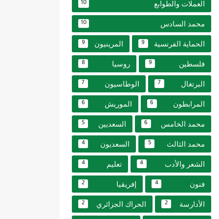
العملات والطوابع
10
محمد السادس
10
الحماية الفرنسية
المرينيون
9
9
فلسطين
روسيا
8
9
البرتغال
الوطاسيون
7
7
المرابطون
الموريش
6
6
محمد الخامس
السعديين
5
6
محمد الثالث
السعديون
4
5
الشعر والأدب
تعليم
4
4
فنون
إفريقيا
2
4
الأدارسة
الحراك الجزائري
2
2