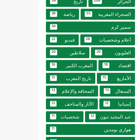
الجزائر
تاريخ
56
204
الصحراء المغربية
رياضة
38
55
سمير كرم
34
أعلام وشخصيات
فيديو
22
28
العلويون
سلاطين
20
20
اقتصاد
المغرب الكبير
16
18
الأمازيغ
تاريخ المغرب
15
15
السنغال
الصحافة والإعلام
13
13
إسبانيا
الآثار والمتاحف
12
12
عبد المجيد تبون
شخصيات
11
12
هواري بومدين
11