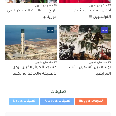
منذ بضع شهور
منذ بضع شهور
أحوال المغرب.. تشنق
تاريخ الانقلابات العسكرية في
التونسيين !!!
موريتانيا
aaa
aaa
منذ بضع شهور
منذ بضع شهور
يوسف بن تاشفين.. أسد
مسجد الجزائر الكبير.. رحل
المرابطين
بوتفليقة والجامع لم يكتمل!
تعليقات
تعليقات Blogger
تعليقات Facebook
تعليقات Disqus