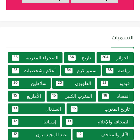
التسميات
الجزائر
تاريخ
الصحراء المغربية
55
56
204
رياضة
سمير كرم
أعلام وشخصيات
28
34
38
فيديو
العلويون
سلاطين
20
20
22
اقتصاد
المغرب الكبير
الأمازيغ
15
16
18
تاريخ المغرب
السنغال
13
15
الصحافة والإعلام
إسبانيا
12
13
الآثار والمتاحف
عبد المجيد تبون
12
12