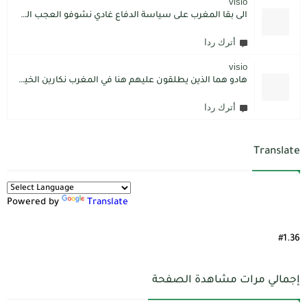
visio
الى بقا المغرب على سياسة الدفاع غادي نشوفو العجب المعجب من دولة الكبرانات.. دولة ما عندها تاريخ كاتسرق تراتنا ، اراضبنا و تاريخنا و حنا جالسين كانتسناو في الامم المتحدة تعطينا حل و الواقع هو كل عام مشكلتنا كاتعقد مع دولة الشر.. فرنسا اكبر شيطان من مازال حطا صبعها في شمال افريقيا، كانزيدو مشكل على مشكل اللهم كبرها تصغار .. الانسان هو لي يموت على ولادو و على ارضو
أترك ردا
visio
هادو هما الذين يطلقون عليهم هنا في المغرب نكارين الخير.كما يقول المثل المغربي دير الخير في الرجال تلقاه لاديرو فالشماتة راه يتوضر .لكن الخير دائما يعلو على الشر./.
أترك ردا
Translate
Powered by
Translate
#1.36
إجمالي مرات مشاهدة الصفحة