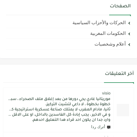
الصفحات
الحركات والأحزاب السياسية
الحكومات المغربية
أعلام وشخصيات
آخر التعليقات
visio
موريتانيا غادي يجي دورها من بعد إغلاق ملف الصحراء ، سبتة مليلية و الجزر،
خطوة بخطوة ، لا داعي لتشيت التركيز،
ثانيا، مادام المغرب لا يمتلك صناعة عسكرية استراتيجية كما فعل الاتراك فسيبقى داءما محل اطماع الغير،
و في الاخير ، يجب إبادة كل الفاسدين بالداخل، او على الاقل كما فعل محمد بن سلمان: قم بتسليم الاموال المنهوبة او المشنقة(حرفيا)، فقط هم بضعة آلاف ليسوا كُثر.
وارد جدا ان يكون احد قراء هدا التعليق احدهم،
أترك ردا