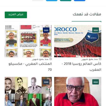
مقالات قد تهمك
عرض المزيد
aaa
aaa
منذ بضع شهور
منذ بضع شهور
كأس العالم روسيا 2018 -
المنتخب المغربي - مكسيكو
المغرب
70
aaa
aaa