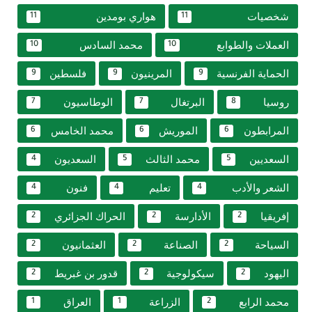
شخصيات
هواري بومدين
11
11
العملات والطوابع
محمد السادس
10
10
الحماية الفرنسية
المرينيون
فلسطين
9
9
9
روسيا
البرتغال
الوطاسيون
7
7
8
المرابطون
الموريش
محمد الخامس
6
6
6
السعديين
محمد الثالث
السعديون
4
5
5
الشعر والأدب
تعليم
فنون
4
4
4
إفريقيا
الأدارسة
الحراك الجزائري
2
2
2
السياحة
الصناعة
العثمانيون
2
2
2
اليهود
سيكولوجية
قدور بن غبريط
2
2
2
محمد الرابع
الزراعة
العراق
1
1
2