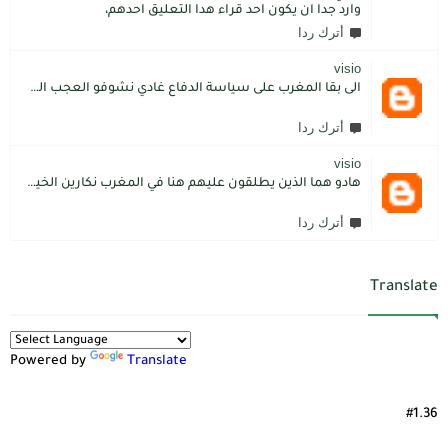
وارد جدا ان يكون احد قراء هدا التعليق احدهم،
أترك ردا
visio
الى بقا المغرب على سياسة الدفاع غادي نشوفو العجب المعجب من دولة الكبرانات.. دولة ما عندها تاريخ كاتسرق تراتنا ، اراضبنا و تاريخنا و حنا جالسين كانتسناو في الامم المتحدة تعطينا حل و الواقع هو كل عام مشكلتنا كاتعقد مع دولة الشر.. فرنسا اكبر شيطان من مازال حطا صبعها في شمال افريقيا، كانزيدو مشكل على مشكل اللهم كبرها تصغار .. الانسان هو لي يموت على ولادو و على ارضو
أترك ردا
visio
هادو هما الذين يطلقون عليهم هنا في المغرب نكارين الخير.كما يقول المثل المغربي دير الخير في الرجال تلقاه لاديرو فالشماتة راه يتوضر .لكن الخير دائما يعلو على الشر./.
أترك ردا
Translate
Powered by
Translate
#1.36