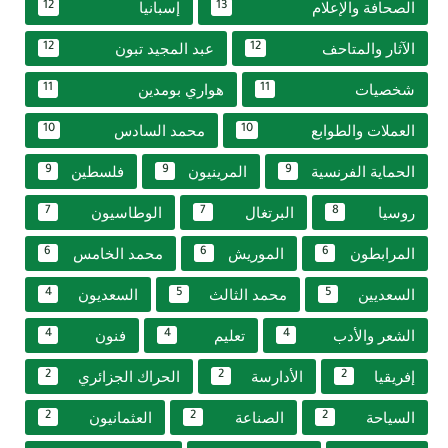
الصحافة والإعلام
إسبانيا
12
13
الآثار والمتاحف
عبد المجيد تبون
12
12
شخصيات
هواري بومدين
11
11
العملات والطوابع
محمد السادس
10
10
الحماية الفرنسية
المرينيون
فلسطين
9
9
9
روسيا
البرتغال
الوطاسيون
7
7
8
المرابطون
الموريش
محمد الخامس
6
6
6
السعديين
محمد الثالث
السعديون
4
5
5
الشعر والأدب
تعليم
فنون
4
4
4
إفريقيا
الأدارسة
الحراك الجزائري
2
2
2
السياحة
الصناعة
العثمانيون
2
2
2