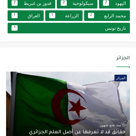
اليهود
سيكولوجية
قدور بن غبريط
2
2
2
محمد الرابع
الزراعة
العراق
1
1
2
تاريخ تونس
1
الجزائر
الجزائر
منذ بضع شهور
حقائق قد لا تعرفها عن أصل العلم الجزائري