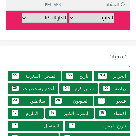
التسميات
الجزائر
تاريخ
الصحراء المغربية
55
56
204
رياضة
سمير كرم
أعلام وشخصيات
28
34
38
فيديو
العلويون
سلاطين
20
20
22
اقتصاد
المغرب الكبير
الأمازيغ
15
16
18
تاريخ المغرب
السنغال
13
15