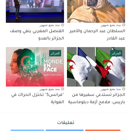
منذ بضع شهور
منذ بضع شهور
السلطان عبد الرحمان والأمير
القنصل المغربي ينفي وصف
عبد القادر
الجزائر بالعدو
الجزائر
الجزائر
منذ بضع شهور
منذ بضع شهور
الجزائر تستدعي سفيرها من
"فرانس5" تختزل الحراك في
باريس: ملامح أزمة دبلوماسية
الغواية
تعليقات