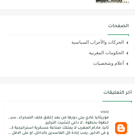
الصفحات
الحركات والأحزاب السياسية
الحكومات المغربية
أعلام وشخصيات
آخر التعليقات
visio
موريتانيا غادي يجي دورها من بعد إغلاق ملف الصحراء ، سبتة مليلية و الجزر،
خطوة بخطوة ، لا داعي لتشيت التركيز،
ثانيا، مادام المغرب لا يمتلك صناعة عسكرية استراتيجية كما فعل الاتراك فسيبقى داءما محل اطماع الغير،
و في الاخير ، يجب إبادة كل الفاسدين بالداخل، او على الاقل كما فعل محمد بن سلمان: قم بتسليم الاموال المنهوبة او المشنقة(حرفيا)، فقط هم بضعة آلاف ليسوا كُثر.