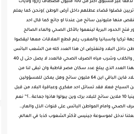
فخذ المقطع كما هو : (السياحة الداخلية تشهد تدفقا غير مسبوق أكثر من 100 مليون مصطاف زاروا ولايات
زائريين فضلوا قضاء عطلهم داخل أرض الوطن )ونحن كما يعلم
الحقيقي 40 مليون نسمة ننقص منها مليونين سائح من عندنا او جائع كما قال احد
 فتح الحدود البرية لينعموا بالأكل الصحي والماء الصالح
ة تركيا واسبانيا والمغرب رغم قطع العلاقات معها ليقضوا
 هناك فيتبقى لنا 36 مليون مواطن داخل البلاد ولنفترض ان هذا العدد كله من الشعب البائس
تتوفر له فرصة الاستجمام و التمتع بلحم الحمير والكلاب وشرب مياه الصرف الصحي فالعدد لا يصل حتى ل 40
بهذا العدد الذي يبلغ عدد سكان مصر قاطبة وان تبقى لنا من
الحسبة التي قمنا بها 36 مليون مواطن داخل البلاد فاين الباقي اين 64 مليون سائح وهل يمكن للمسؤولين
 من السياح فعلا فقد تسائل احد مفكري وعباقرة البلاد من قبل
وسأل سؤالا حكيما جدا فقد قال بالحرف “لو يجينيا 10 ملاين سائح للبلاد برك وين يبولوا هاذوا جماعة..؟” نعم
صرف الصحي وامام المواطن البائس على قنوات الذل والعار…
يجعلنا ندخل لموسوعة جينيس لأكثر الشعوب كذبا في العالم.