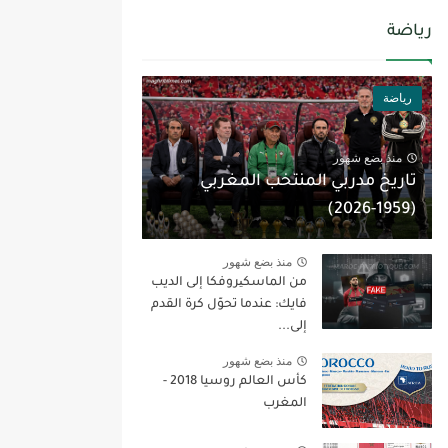
رياضة
رياضة
منذ بضع شهور
تاريخ مدربي المنتخب المغربي
(1959-2026)
منذ بضع شهور
من الماسكیروفكا إلى الديب
فايك: عندما تحوّل كرة القدم
إلى...
منذ بضع شهور
كأس العالم روسيا 2018 -
المغرب