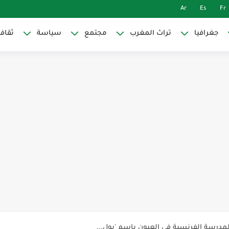
Ar
Es
Fr
جغرافيا
تراث المغرب
مجتمع
سياسة
ثقاف
 ليس حدودياً بل هو أزمة سرديات...
 “الجيلاني” المغربي الذي قاد ملاحم...
مدرسة الفرنسية في العيون باسم 'بول...