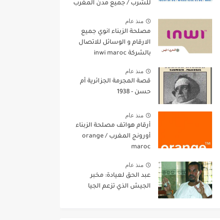
للشرب / جميع مدن المغرب
منذ عام
مصلحة الزبناء انوي جميع
الارقام و الوسائل للاتصال
بالشركة inwi maroc
منذ عام
قصة المجرمة الجزائرية أم
حسن - 1938
منذ عام
أرقام هواتف مصلحة الزبناء
أورونج المغرب / orange
maroc
منذ عام
عبد الحق لعيادة: مخبر
الجيش الذي تزعم الجيا