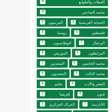
العملات والطوابع
10
محمد السادس
10
الحماية الفرنسية
المرينيون
9
9
فلسطين
روسيا
8
9
البرتغال
الوطاسيون
7
7
المرابطون
الموريش
6
6
محمد الخامس
السعديين
5
6
محمد الثالث
السعديون
4
5
الشعر والأدب
تعليم
4
4
فنون
إفريقيا
2
4
الأدارسة
الحراك الجزائري
2
2