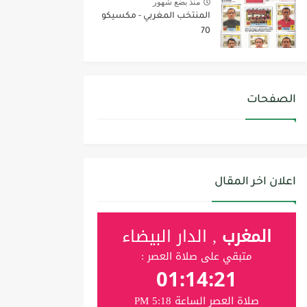
منذ بضع شهور
المنتخب المغربي - مكسيكو
70
الصفحات
اعلان اخر المقال