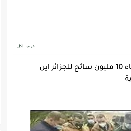
سؤال حير حكماء البلاد “لو جاء 10 مليون سائح للجزائر اين
ة