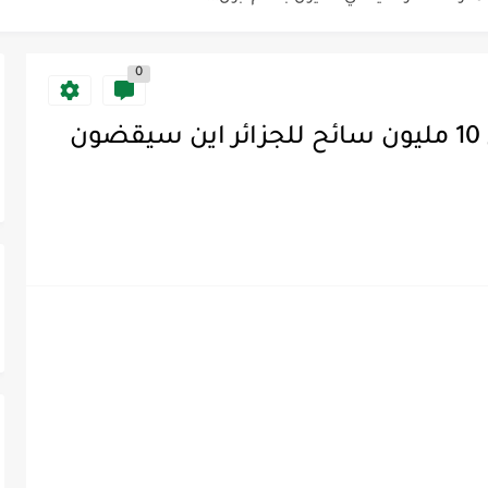
ارقة في تاريخ المغرب العلمي والروحي
0
202)
ايك: عندما تحوّل كرة القدم إلى...
سؤال حير حكماء البلاد “لو جاء 10 مليون سائح للجزائر اين سيقضون
يين !!!
 موريتانيا