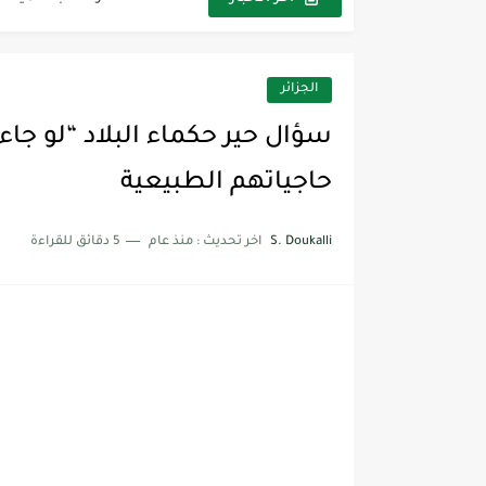
بن سليمان الجزولي: علامة ف
تاريخ مدربي المنتخب المغربي (1959-6
الجزائر
من الماسكیروفكا إلى الديب ف
كأس العالم روسيا 2018 - المغرب
حاجياتهم الطبيعية
المنتخب المغربي - مكسيكو 70
S. Doukalli
اخر تحديث :
منذ عام
5 دقائق للقراءة
أحوال المغرب.. تشنق التونس
تاريخ الانقلابات العسكرية في