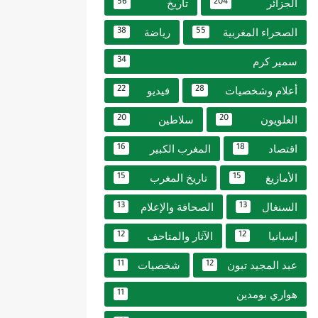
الجزائر
تاريخ
56
204
الصحراء المغربية
رياضة
38
55
سمير كرم
34
أعلام وشخصيات
فيديو
22
28
العلويون
سلاطين
20
20
اقتصاد
المغرب الكبير
16
18
الأمازيغ
تاريخ المغرب
15
15
السنغال
الصحافة والإعلام
13
13
إسبانيا
الآثار والمتاحف
12
12
عبد المجيد تبون
شخصيات
11
12
هواري بومدين
11