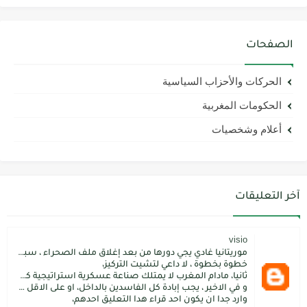
الصفحات
الحركات والأحزاب السياسية
الحكومات المغربية
أعلام وشخصيات
آخر التعليقات
visio
موريتانيا غادي يجي دورها من بعد إغلاق ملف الصحراء ، سبتة مليلية و الجزر،
خطوة بخطوة ، لا داعي لتشيت التركيز،
ثانيا، مادام المغرب لا يمتلك صناعة عسكرية استراتيجية كما فعل الاتراك فسيبقى داءما محل اطماع الغير،
و في الاخير ، يجب إبادة كل الفاسدين بالداخل، او على الاقل كما فعل محمد بن سلمان: قم بتسليم الاموال المنهوبة او المشنقة(حرفيا)، فقط هم بضعة آلاف ليسوا كُثر.
وارد جدا ان يكون احد قراء هدا التعليق احدهم،