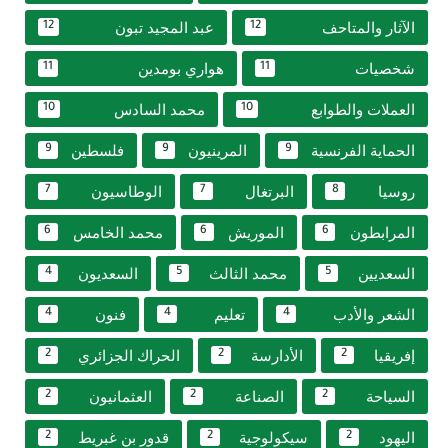
الآثار والمتاحف
عبد المجيد تبون
12
12
شخصيات
هواري بومدين
11
11
العملات والطوابع
محمد السادس
10
10
الحماية الفرنسية
المرينيون
فلسطين
9
9
9
روسيا
البرتغال
الوطاسيون
7
7
8
المرابطون
الموريش
محمد الخامس
6
6
6
السعديين
محمد الثالث
السعديون
4
5
5
الشعر والأدب
تعليم
فنون
4
4
4
إفريقيا
الأدارسة
الحراك الجزائري
2
2
2
السياحة
الصناعة
العثمانيون
2
2
2
اليهود
سيكولوجية
قدور بن غبريط
2
2
2