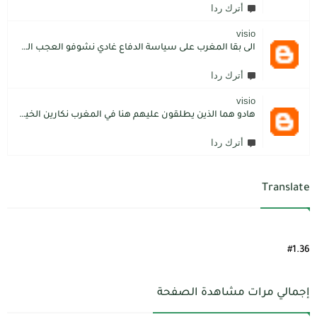
أترك ردا
visio
الى بقا المغرب على سياسة الدفاع غادي نشوفو العجب المعجب من دولة الكبرانات.. دولة ما عندها تاريخ كاتسرق تراتنا ، اراضبنا و تاريخنا و حنا جالسين كانتسناو في الامم المتحدة تعطينا حل و الواقع هو كل عام مشكلتنا كاتعقد مع دولة الشر.. فرنسا اكبر شيطان من مازال حطا صبعها في شمال افريقيا، كانزيدو مشكل على مشكل اللهم كبرها تصغار .. الانسان هو لي يموت على ولادو و على ارضو
أترك ردا
visio
هادو هما الذين يطلقون عليهم هنا في المغرب نكارين الخير.كما يقول المثل المغربي دير الخير في الرجال تلقاه لاديرو فالشماتة راه يتوضر .لكن الخير دائما يعلو على الشر./.
أترك ردا
Translate
#1.36
إجمالي مرات مشاهدة الصفحة