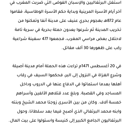
استغل البرتغاليين والإسبان الفوضى التي ضربت المغرب في
آخر أيام الأسرة المرينية وبداية حكم الأسرة الوطاسية، فقاموا
عام 872هـ بهجوم بحري عنيف على مدينة أنفا وتمكنوا من
تخريب المدينة ثم شرعوا يعدون حملة بحرية في سرية تامة
لاحتلال بعض مراسي المغرب، فجمعوا 477 سفينة شراعية
ركب على ظهورها 30 ألف مقاتل.
في 20 أغسطس 1471م تراءت هذه الحملة أمام مدينة أصيلة
وشرع الغزاة في النزول إلى البر، فحكموا السيف في رقاب
أهلها بعدما استماتوا في الدفاع عنها في الدروب وداخل
المساجد وفي القصبة. وبلغ عدد قتلاهم الألفين وأسراهم
خمسة آلاف. وكان من بين الأسرى زوجتا محمد الشيخ وبنته
وابنه محمد البرتغالي الذي أصبح فيما بعد سلطانا، وحول
البرتغاليون الجامع الكبير إلى كنيسة واستولوا على بيت المال.