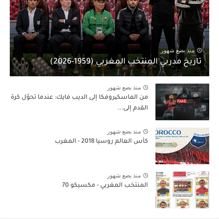
منذ بضع شهور
تاريخ مدربي المنتخب المغربي (1959-2026)
منذ بضع شهور
من الماسكیروفكا إلى الديب فايك: عندما تحوّل كرة
القدم إلى...
منذ بضع شهور
كأس العالم روسيا 2018 - المغرب
منذ بضع شهور
المنتخب المغربي - مكسيكو 70