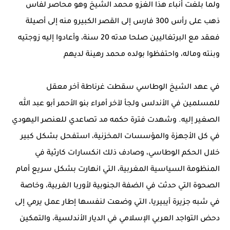
ولما بلغت أنباء هذا الغزو محمد الشيخ وهو محاصر لفاس
ذهب على رأس 300 فارس إلى القصر الكبيرو منه إلى أصيلة
فعقد مع البرتغاليين صلحا مدته 20 سنة، وأعادوا إليه زوجتيه
وبنته وماله، واحتفظوا بولده محمد رهينة لديهم
في عهد الشيخ الوطاسي سقطت غرناطة آخر معقل
للمسلمين في الأندلس ولجأ لآخر أمراء بنو الأحمر أبو عبد الله
الصغير إليه. وشهدت فترة حكمه مد تصاعدي للعنصر اليهودي
في كل الأجهزة والمؤسسات المخزنية، استفحل بشكل كبير
خلال الحكم الوطاسي، وصادف ذلك انكسارات كارثية في
المنظومة السياسية المغربية، التي انهارت بشكل سريع أمام
الصحوة التي حدثت في الضفة الجنوبية لأوربا الغربية، وخاصة
في شبه جزيرة أيبيريا، التي وضعت لنفسها إطار عمل يرمي إلى
دحض التواجد العربي الإسلامي في الديار الأندلسية، والتمكين