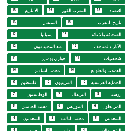
اقتصاد
المغرب الكبير
الأمازيغ
15
16
18
تاريخ المغرب
السنغال
13
15
الصحافة والإعلام
إسبانيا
12
13
الآثار والمتاحف
عبد المجيد تبون
12
12
شخصيات
هواري بومدين
11
11
العملات والطوابع
محمد السادس
10
10
الحماية الفرنسية
المرينيون
فلسطين
9
9
9
روسيا
البرتغال
الوطاسيون
7
7
8
المرابطون
الموريش
محمد الخامس
6
6
6
السعديين
محمد الثالث
السعديون
4
5
5
الشعر والأدب
تعليم
فنون
4
4
4