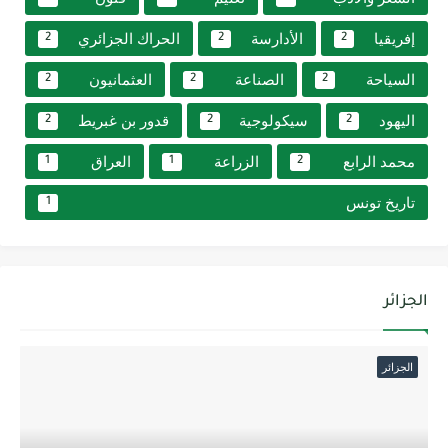
إفريقيا
الأدارسة
الحراك الجزائري
2
2
2
السياحة
الصناعة
العثمانيون
2
2
2
اليهود
سيكولوجية
قدور بن غبريط
2
2
2
محمد الرابع
الزراعة
العراق
1
1
2
تاريخ تونس
1
الجزائر
الجزائر