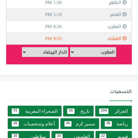
التسميات
الجزائر
تاريخ
الصحراء المغربية
55
56
204
رياضة
سمير كرم
أعلام وشخصيات
28
34
38
فيديو
العلويون
سلاطين
20
20
22