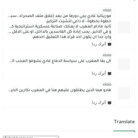
visio
موريتانيا غادي يجي دورها من بعد إغلاق ملف الصحراء ، سبتة مليلية و الجزر،
خطوة بخطوة ، لا داعي لتشيت التركيز،
ثانيا، مادام المغرب لا يمتلك صناعة عسكرية استراتيجية كما فعل الاتراك فسيبقى داءما محل اطماع الغير،
و في الاخير ، يجب إبادة كل الفاسدين بالداخل، او على الاقل كما فعل محمد بن سلمان: قم بتسليم الاموال المنهوبة او المشنقة(حرفيا)، فقط هم بضعة آلاف ليسوا كُثر.
وارد جدا ان يكون احد قراء هدا التعليق احدهم،
أترك ردا
visio
الى بقا المغرب على سياسة الدفاع غادي نشوفو العجب المعجب من دولة الكبرانات.. دولة ما عندها تاريخ كاتسرق تراتنا ، اراضبنا و تاريخنا و حنا جالسين كانتسناو في الامم المتحدة تعطينا حل و الواقع هو كل عام مشكلتنا كاتعقد مع دولة الشر.. فرنسا اكبر شيطان من مازال حطا صبعها في شمال افريقيا، كانزيدو مشكل على مشكل اللهم كبرها تصغار .. الانسان هو لي يموت على ولادو و على ارضو
أترك ردا
visio
هادو هما الذين يطلقون عليهم هنا في المغرب نكارين الخير.كما يقول المثل المغربي دير الخير في الرجال تلقاه لاديرو فالشماتة راه يتوضر .لكن الخير دائما يعلو على الشر./.
أترك ردا
Translate