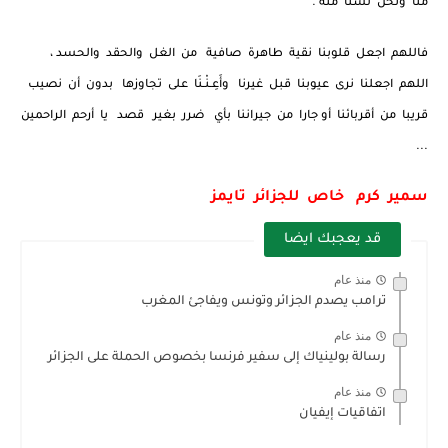
منا ونحن لسنا منه .
فاللهم اجعل قلوبنا نقية طاهرة صافية من الغل والحقد والحسد ،
اللهم اجعلنا نرى عيوبنا قبل غيرنا وأَعِـنْـنَا على تجاوزها بدون أن نصيب
قريبا من أقربائنا أو جارا من جيراننا بأي ضرر بغير قصد يا أرحم الراحمين
...
سمير كرم خاص للجزائر تايمز
قد يعجبك ايضا
منذ عام
ترامب يصدم الجزائر وتونس ويفاجئ المغرب
منذ عام
رسالة بولينياك إلى سفير فرنسا بخصوص الحملة على الجزائر
منذ عام
اتفاقيات إيفيان