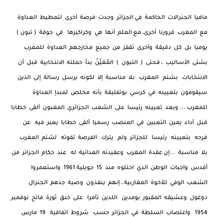
مافيا الجنرالات الحاكمة في الجزائر وجدت فرصة أخرى لتمطيط العداوة
مع المغرب قرورنا أخرى، مع العلم أنها هي وكراكيزها في جوقة ( تبون )
يوميا بل كل دقيقة وأخرى تقفز من جميع مخارجهم العداوة للمغرب
بشتى الأساليب ، فحتى ( التبون ) المُعَيَّنُ بدأ حملته الانتخابية قبل أن
الانتخابات بشتم المغرب بلا مناسبة إلا لكونه يرسل رسالة إلى الذين
سيقومون بتعيينه في كرسي بوتفليقة بأنه مخلص لمبدإ العداوة
للمغرب ... وبعد تعيينه رئيسا على الشعب الجزائري المغبون ألقى خطابا
قبل أداء يمين التعيين في المنصب رسميا ألقى خطابا يعبر فيه عن
فرحه بتعيينه رئيسا للجزائر ولم يترك الفرصة تفوته لشتم المغرب
بلا مناسبة ...إن عقدة المغرب وعقيدته العدائية له عند حكام الجزائر من
أقدس واجبات الوطن الذي احتلوه منذ 15 جويلية 1961 واستعمروا
الشعب الوفي للأخوة المغاربية ، إنهم ينفذون وصية جدهم الجنرال
دوغول وعشيقه المقبور بومدين اللذين تآمرا على خنق ثورة فاتح نوفمبر
1954 واغتصاب السلطة في الجزائر حسب شروط اتفاقية 19 مارس