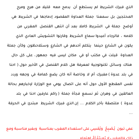
الذي فبرك الشريط لم يستطع أن يدمج معه قليلا من هرج ومرج
المحتجين بل سمعنا جملة العداوة المقصود إدماجها في الشريط هي
أوضح جملة في الشريط كاملا بعد أن انتهى القنصل المغربي من
كلامه ، فالرجاء أعيدوا سماع الشريط وقارنوا التشويش العادي الذي
يكون في الشارع حينما يتكلم أحدهم في الشارع وستلاحظون وكأن جملة
العداوة قيلت في مكتب أو في مكان ليس فيه جمهور ، على كل حال
هناك وسائل تكنولوجية لمعرفة هل كلام القنصل في الأخير حول ( احنا
في بلد عدوة ) مفبرك أم لا وخاصة أنه كان يضع كمامة في وجهه وردد
نفس المقطع الأول حول أنه على اتصال يومي مع الوزارة لإخبارهم بحالة
العالقين في وهران ثم نسمع فجأة جملة ( راكم عارفين احنا في بلد
عدوة ) ملتصقة بآخر الكلام ... إن الذي فبرك الشريط مبتدئ في الحرفة
...
عمي تبون يُـصْبِحُ ويُمْسِي على استعداء المغرب بمناسبة وبغير مناسبة ومع
ذلك فالمغرب لا يُعِيرُهُ أيَّ اهتمام .