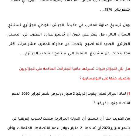
خاصة بعد هزيمة حرب الرمال عام 1963 وهزيمة أمغالا الأولى في نهاية
شهر يناير 1976 ...
ومِنْ ترسيخ عداوة المغرب في عقيدة الجيش اللواطي الجزائري نستنتج
السؤال التالي : هل يفكر عمي تبون أن يُدَسْتِرَ عداوة المغرب في الدستور
الجزائري الجديد لأنه أصبح يتحدث عن عداوته للمغرب عشر مرات أكثر
مما يتحدث عن مشاريع التنمية التي ستنفع الشعب الجزائري ...
هل بقي للجزائر خيرات تسرقها مافيا الجنرالات الحاكمة على الجزائريين
وتصرف منها على البوليساريو ؟
1)
لماذا الجزائر تمنح جنوب إفريقيا 2 مليار دولار في شهر فبراير 2020 لدعم
اقتصاد جنوب إفريقيا ؟
من الغريب حقا أن نسمع أن الدولة الجزائرية منحت لجنوب إفريقيا في
شهر فبراير 2020 أن تمنحها 2 مليار دولار لدعم اقتصادها المتهالك وكأن