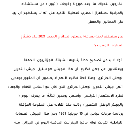
الخارجين للحراك ما بعد كورونا وخرجات ( تبون ) من مستشفاه
بالمرادية لاستفزاز المغرب تعطينا التأكيد على أنه لا يستطيع أن يرد
على المجانين والحمقى
هل ستعكف لجنة صياغة الدستور الجزائري الجديد 2021 على دَسْتَرَةِ
العداوة للمغرب ؟
أولا لا بد من تصحيح خطأ يتناوله الشياتة الجزائريون الجهلة
ويعتقدون عن جهل فظيع أن هذا الجيش هو سليل جيش التحرير
الوطني الجزائري وهذا خطأ فظيع لأنهم لا يعلمون أن المقبور بومدين
ألغى جيش التحرير الوطني الجزائري الذي كان هو أساس الكفاح والجهاد
لطرد الاستعمار الفرنسي وأسس بومدين بَـدَلَـهُ ما يعرف اليوم
(
بالجيش الوطني الشعبي
) وذلك منذ انقلابه على الحكومة المؤقتة
برئاسة فرحات عباس في 15 جويلية 1961 ومن هذا الجيش العصابة
اللواطية تكونت نواة مافيا الجنرالات الحاكمة اليوم في الجزائر ، منه