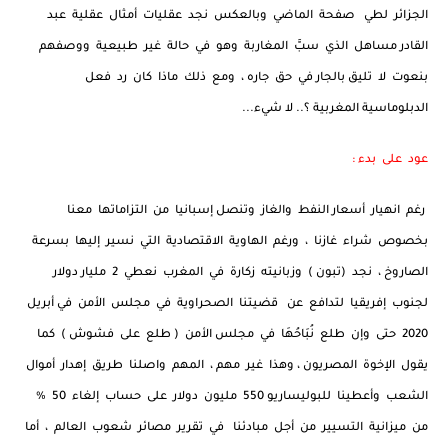
الجزائر لطي صفحة الماضي وبالعكس نجد عقليات أمثال عقلية عبد
القادر مساهل الذي سبَّ المغاربة وهو في حالة غير طبيعية ووصفهم
بنعوت لا تليق بالجار في حق جاره ، ومع ذلك ماذا كان رد فعل
الدبلوماسية المغربية ؟.. لا شيء...
عود على بدء :
رغم انهيار أسعار النفط والغاز وتنصل إسبانيا من التزاماتها معنا
بخصوص شراء غازنا ، ورغم الهاوية الاقتصادية التي نسير إليها بسرعة
الصاروخ ، نجد (تبون ) وزبانيته زكارة في المغرب نعطي 2 مليار دولار
لجنوب إفريقيا لتدافع عن قضيتنا الصحراوية في مجلس الأمن في أبريل
2020 حتى وإن طلع نُبَاحُهَا في مجلس الأمن ( طلع على فشوش ) كما
يقول الإخوة المصريون ، وهذا غير مهم ، المهم واصلنا طريق إهدار أموال
الشعب وأعطينا للبوليساريو 550 مليون دولار على حساب إلغاء 50 %
من ميزانية التسيير من أجل مبادئنا في تقرير مصائر شعوب العالم ، أما