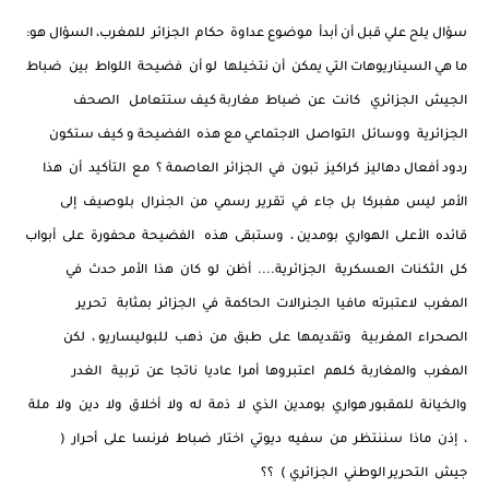
سؤال يلح علي قبل أن أبدأ موضوع عداوة حكام الجزائر للمغرب، السؤال هو:
ما هي السيناريوهات التي يمكن أن نتخيلها لو أن فضيحة اللواط بين ضباط
الجيش الجزائري كانت عن ضباط مغاربة كيف ستتعامل الصحف
الجزائرية ووسائل التواصل الاجتماعي مع هذه الفضيحة و كيف ستكون
ردود أفعال دهاليز كراكيز تبون في الجزائر العاصمة ؟ مع التأكيد أن هذا
الأمر ليس مفبركا بل جاء في تقرير رسمي من الجنرال بلوصيف إلى
قائده الأعلى الهواري بومدين ، وستبقى هذه الفضيحة محفورة على أبواب
كل الثكنات العسكرية الجزائرية.... أظن لو كان هذا الأمر حدث في
المغرب لاعتبرته مافيا الجنرالات الحاكمة في الجزائر بمثابة تحرير
الصحراء المغربية وتقديمها على طبق من ذهب للبوليساريو ، لكن
المغرب والمغاربة كلهم اعتبروها أمرا عاديا ناتجا عن تربية الغدر
والخيانة للمقبور هواري بومدين الذي لا ذمة له ولا أخلاق ولا دين ولا ملة
، إذن ماذا سننتظر من سفيه ديوتي اختار ضباط فرنسا على أحرار (
جيش التحرير الوطني الجزائري ) ؟؟