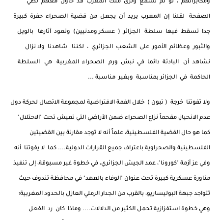
ومكابراتهم ، لو لم نسمع ونرى ملك المغرب قد حاول معهم لطي
الصفحة لقلنا إن المغرب يريد أن يجعل من قضية الصحراء حفرة كبيرة
جدا تسقط فيها سلطة الجزائر ( عسكر ومدنيين) وتعود آثارها بالويل
والثبور وعظائم الأمور على الشعب الجزائري ، لكننا شاهدنا ولا نزال
نشاهد أن البادئة دائما في نبش ورم الصحراء المغربية هي السلطة
الحاكمة في الجزائر بمناسبة وبغير مناسبة ...
ولا تفوتنا خرجة ( تبون ) خلال القمة الافتراضية لمجموعة الاتصال لحركة دول
عدم الانحياز، مقحماً نزاع الصحراء ضمن الأراضي التي تعيش تحت "الاحتلال"
كما هو حال القضية الفلسطينية، علماً أنه لا توجد مقارنة بين القضيتين
الفلسطينية والصحراوية باعتراف جميع القرارات الدولية.... كما لا يفوتنا أنه
وفي عز أزمة "كورونا"، عمد الجيش الجزائري، في خطوة غير مسبوقة، إلى تنفيذ
مناورة عسكرية كبيرة تحت عنوان "الوفاء بالعهد" في محافظة تندوف حيث
تتواجد جبهة البوليساريو، بالقرب من الجدار الرملي العازل بالحدود المغربية؛
وهي خطوة استفزازية تحمل الكثير من الدلالات.... وماذا كان رد الفعل