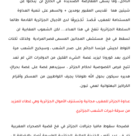
الداخل ، وما يسمى المعارضة الصنديدة في الخارج لن يتخلوا عن
شيئين هما تقديس المقبور بومدين + والسهر على تنمية العداوة
المستدامة للمغرب قَـصْـدَ تَجْـذِيرِهًا لدى الأجيال الجزائرية القادمة طالما
السلطة الجزائرية تنفخ في هذا العداء.... لكن الشعوب المغابية لن
تسقط في فخ مستشفى المجانين المسمى قصر المرادية وكذلك ثكنات
اللواط لجيش فرنسا الجاثم على صدر الشعب ، وسيخرج الشعب مرة
أخرى بعد كورونا ليزيد غصة الشيء القليل من الدولارات التي لم تعد
تتيح فرص اللصوصية لحكام الجزائر ، سيزيدهم غصة على غصة بحراكٍ
هديره سيكون بحول الله طوفانا يجرف اللواطيين من العسكر وأقزام
الكراكيز البهلوانية لعمي تبون.
عداوة الجزائر للمغرب مجانية وتستنزف الأموال الجزائرية وهي غطاء للمزيد
من سرقة خيرات الشعب الجزائري
فضيحة سقوط مافيا جنرالات الجزائر في فخ قضية الصحراء المغربية