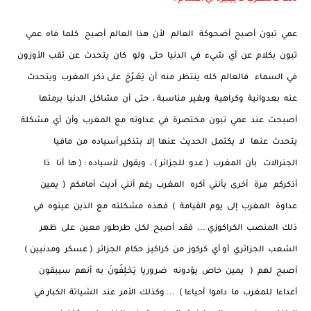
عمي تبون أصبح أضحوكة العالم لأن هذا العالم أصبح كلما فاه عمي
تبون بكلام عن أي شيء في الدنيا حتى ولو كان يتحدث عن ثقب الأوزون
في السماء فالعالم كله ينتظر منه أن يَعْـرُجَ على ذكر المغرب ويتحدث
عنه بعدوانية وكراهية وبغير مناسبة ، حتى أن مشاكل الدنيا برمتها
أصبحت عند عمي تبون مختصرة في عداوته مع المغرب وأن أي مشكلة
يتحدث عنها لا يكتمل الحديث عنها إلا بتذكير أسياده من مافيا
الجنرالات بأن المغرب ( عدو للجزائر ) ، ويقول لأسياده : ( ها أنا ذا
أذكركم مرة أخرى بأنني أكره المغرب رغم أنني أديت أمامكم ( يمين
عداوة المغرب إلى يوم القيامة ) فهذه مشكلته مع الذين عينوه في
ذلك المنصب الكراكوزي ... فقد أصبح لكل طرطور معين على ظهر
الشعب الجزائري أو أي كركوز من كراكيز حكام الجزائر ( عسكر ومدنيين )
أصبح لهم ( يمين خاص يؤدونه ضروريا يَحْلِفُونَ به أنهم سيبقون
أعداءا للمغرب ما داموا أحياءا ) ... وكذلك الأمر عند الشياتة الكبار في