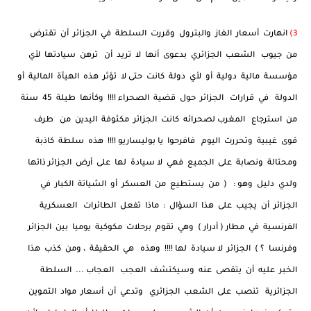
3)
انهارت أسعار الغاز والبترول وقررت السلطة في الجزائر أن تقترض
من جيوب الشعب الجزائري بدعوى أنها لا تريد أن ترهن سيادتها لأي
مؤسسة مالية دولية أو لأي دولة كانت حتى لا تؤثر هذه الهيأة المالية أو
الدولة في قرارات الجزائر حول قضية الصحراء !!!! وكأنها طيلة 45 سنة
من استرجاع المغرب لصحرائه كانت الجزائر مكثوفة اليدين من طرف
قوى غيبية وتحررت اليوم فافرحوا يا بوليساريو !!!! هذه سلطة كاذبة
ومحتالة ونصابة على الجميع فهي لا سيادة لها على أرض الجزائر ذاتها
ولدي دليل وهو : ( من يستطيع من العسكر أو الشياتة الكبار في
الجزائر أن يجيب على هذا السؤال : ماذا تفعل الطائرات العسكرية
الفرنسية في مطار ( أدرار ) وهي تقوم برحلات مكوكية يوميا بين الجزائر
وفرنسا ؟ ) الجزائر لا سيادة لها !!!! وهذه هي الحقيقة ، ومن كذب هذا
الخبر عليه أن يتقصى عنه وسيكتشف العجب العجاب ... السلطة
الجزائرية تنصب على الشعب الجزائري وتدعي أن أسعار مواد التموين