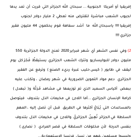
إفريقيا أو أمريكا الجنوبية ... سبحان الله الجزائر التي قررت أن تمد يدها
لجيوب الشعب مباشرة لتقترض منه تعطي 2 مليار دولار لجنوب
إفريقيا !!!! ياسبحان الله ما أشد سفاهة قوم يحكمون 44 مليون فقير
جزائري !!!!
2)
وفي نفس الشهر أي شهر فبراير 2020 تمنح الدولة الجزائرية 550
مليون دولار للبوليساريو وتترك الشعب الجزائري يستيقظُ فَجْرَ كل يوم
ليقف في طابور ( كيس حليب غبرة رديء الصنع ) وترفع عن الفقير
الجزائري دعم مواد التموين الضرورية في شهر رمضان ، وتكذب عليه
ببعض أكياس السميد الذي تم توزيعها في مشاهد مُذِلَّة و( تبهدل )
كرامة الإنسان الجزائري ...أما اللاجئ في مخيمات الذل بتندوف فيتوصل
بالمساعدات التي يُـبَاعُ أكثرها في الطريق قبل أن تصل إليه ، المهم
السلطة في الجزائر تُهِـينُ الجزائريَّ واللاجئ في مخيمات الذل بتندوف
بنفس الدرجة لأن مخلوقات السلطة في قصر المرادي ( نصارى )
وليسوا مسلمين ،فهم من نسل فرنسا الاستعمارية...