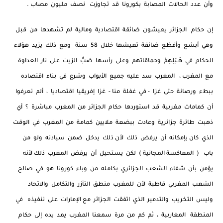
وأن عدد الحالات المصابة بكورونا قد تجاوزت نصف مليون مصاب .
إن حكام الجزائر يعيشون ضائقة اقتصادية ومالية لم تشهدها من قبل
وهي أبشع وأفظع ضائقة تعيشها خلال 58 سنة ومع ذلك يزيد هؤلاء
الحكام في هَـبَلِهِمْ وحماقاتهم وعلى رأسها صَبُّ الزيت على نار العداوة
مع المغرب ، المغرب سد عليه جميع الأبواب وشرع في بناء اقتصاده
ببطء ورصانة حتى غزا - في غفلة منا - غزا إفريقيا اقتصاديا ، ألم تعرفوا
أن كمامات مغربية قد استوردها حكام الجزائر من المغرب مباشرة ؟ أي
ذهبت طائرة جزائرية وعادت ببضعة ملايين كمامة من المغرب في الوقت
الذي كان بإمكانه أن يرفض ذلك لأن ذلك يدخل ضمن سيادته ولو من
باب ( المعاكسة المجانية ) لكن يستحيل أن يرفض المغرب ذلك لأنه
يؤمن بأن شفاء الشعب الجزائري بكامله من وباء كورونا هو في صالح
الشعب المغربي قاطبة لأن للمغرب منطق التآزر والتكامل والاتحاد
وليس التخريب والتدمير الذي اتفقت الجزائر مع الإمارات على تنفيذه في
المنطقة المغاربية ، ثم كم من مرة سمعنا المغرب يمد يده إلى حكام