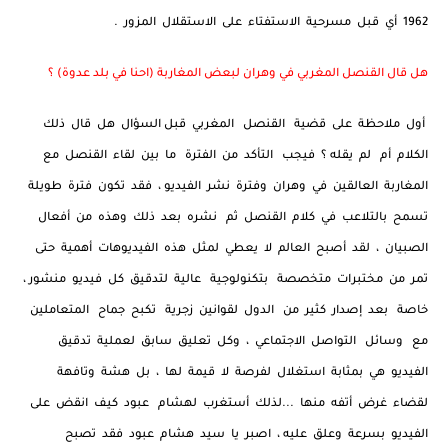
1962 أي قبل مسرحية الاستفتاء على الاستقلال المزور .
هل قال القنصل المغربي في وهران لبعض المغاربة (احنا في بلد عدوة) ؟
أول ملاحظة على قضية القنصل المغربي قبل السؤال هل قال ذلك
الكلام أم لم يقله ؟ فيجب التأكد من الفترة ما بين لقاء القنصل مع
المغاربة العالقين في وهران وفترة نشر الفيديو ، فقد تكون فترة طويلة
تسمح بالتلاعب في كلام القنصل ثم نشره بعد ذلك وهذه من أفعال
الصبيان ، لقد أصبح العالم لا يعطي لمثل هذه الفيديوهات أهمية حتى
تمر من مختبرات متخصصة بتكنولوجية عالية لتدقيق كل فيديو منشور ،
خاصة بعد إصدار كثير من الدول لقوانين زجرية تكبح جماح المتعاملين
مع وسائل التواصل الاجتماعي ، وكل تعليق سابق لعملية تدقيق
الفيديو هي بمثابة استغلال لفرصة لا قيمة لها ، بل هشة وتافهة
لقضاء غرض أتفه منها ...لذلك أستغرب لهشام عبود كيف انقض على
الفيديو بسرعة وعلق عليه ، اصبر يا سيد هشام عبود فقد تصبح