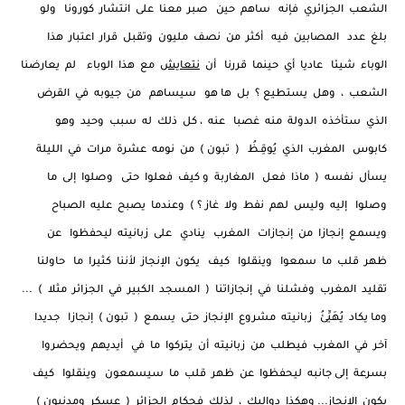
الشعب الجزائري فإنه ساهم حين صبر معنا على انتشار كورونا ولو
بلغ عدد المصابين فيه أكثر من نصف مليون وتقبل قرار اعتبار هذا
الوباء شيئا عاديا أي حينما قررنا أن
نتعايش
مع هذا الوباء لم يعارضنا
الشعب ، وهل يستطيع ؟ بل ها هو سيساهم من جيوبه في القرض
الذي ستأخذه الدولة منه غصبا عنه ، كل ذلك له سبب وحيد وهو
كابوس المغرب الذي يُوقِـظُ ( تبون ) من نومه عشرة مرات في الليلة
يسأل نفسه ( ماذا فعل المغاربة و كيف فعلوا حتى وصلوا إلى ما
وصلوا إليه وليس لهم نفط ولا غاز ؟ ) وعندما يصبح عليه الصباح
ويسمع إنجازا من إنجازات المغرب ينادي على زبانيته ليحفظوا عن
ظهر قلب ما سمعوا وينقلوا كيف يكون الإنجاز لأننا كثيرا ما حاولنا
تقليد المغرب وفشلنا في إنجازاتنا ( المسجد الكبير في الجزائر مثلا ) ...
وما يكاد يُهَيِّئُ زبانيته مشروع الإنجاز حتى يسمع ( تبون ) إنجازا جديدا
آخر في المغرب فيطلب من زبانيته أن يتركوا ما في أيديهم ويحضروا
بسرعة إلى جانبه ليحفظوا عن ظهر قلب ما سيسمعون وينقلوا كيف
يكون الإنجاز... وهكذا دواليك ، لذلك فحكام الجزائر ( عسكر ومدنيون )