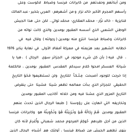
ومن أبنائهم وحفدتهم من كابرانات فرنسا وضباط لاكوست وعلى
رأسهم المجرم الأكبر خالد نزار و من أشهرهم : العربي بلخير - عبد المالك
قنايزية - خالد نزّار - محمّد العمّاري- محمّد تواتي ، لكن حتى هذا الجيش
الوطني الشعبي الذي أسسه المقبور بومدين والذي كانت نواته من
كابرانات وضباط فرنسا انتزع منه بومدين ( رجولته ) وقال فيه في
خطابه الشهير بعد هزيمته في معركة أمغالا الأولى في نهاية يناير 1976
، قال فيه ( بأن كل شيء موجود في الجزائر سوى الرجال ) ، هيا يا
شياتة العسكر امحوا كلام سيدكم المقدس المقبور بومدين ، فالكلمة
إذا خرجت للوجود أصبحت مِـلْــكـاً للتاريخ ولن تستطيعوا مَحْوَ التاريخ
الحقيقي للجزائر الذي بدأت معالمه تظهر شيئا فشيئا حتى ينقرض
التاريخ المزور الذي عشنا فيه ومن خلاله أكاذيب المقبور بومدين
وتخاريفه التي انهارت على رؤوسنا [ طبعا الرجال الذين تحدث عنهم
المقبور بومدين هُـمْ رِجَالُهُ هُـوَ وتَـرْبِيَتُهُ هُوَ وتَـكْوِينُهُ هو وكابرانات فرنسا
الذين من أجل طردهم حُوكِمَ المرحوم محمد شعباني وأُعْدِمَ لأنه كان
ينوي تطهير الجيش من ضباط فرنسا ، أولئك هم أشباه الرجال الذين