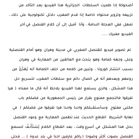
أضحوكة إذا طمرت السلطات الجزائرية هذا الفيديو بعد التأكد من
تزييفه وتزوير محتواه خاصة إذا قدم المغرب دلائل تكنولوجية على ذلك ،
تمهل ففي العجلة الندامة ، وأنا أميل إلى أن كلام القنصل في آخر
الفيديو مفبرك .....
تم تصوير فيديو للقنصل المغربي في مدينة وهران وهو أمام القنصلية
وعلى وجهه كمامة وهو يتحث مع العالقين من المغاربة في وهران
بسبب انتشار كورونا ، وتبين من كلامه من خلف الكمامة أنه يُهَدِّئُ من
روعهم ويعدهم أنه في اتصال دائم مع سلطات المغرب لتسريع حل
هذا المشكل ، والذي يستمع لهذا الفيديو يلاحظ أنه قال ما معناه ( هيا
تفرقوا فالتجمع ممنوع بقرار من رئيس الجمهورية من فضلكم باب
مكتبي مفتوح وسأستقـبلكم واحدا واحدا هيا تفرقوا من فضلكم ) في
نهاية الشريط انقطع الحديث عند تطمين المغاربة مع وعود القنصل
بحل هذا المشكل في أسرع وقت ، بعد انقطاع الكلام يُسْتَأْنَـفُ لنسمع
القنصل بصوت أكثر وضوحا ( راكم عارفين احنا في بلد عدوة ) ... فحتى