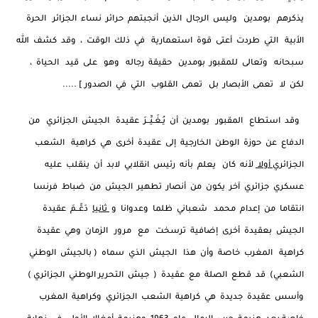
يذكرهم بومدين وليس الرجال الذين أنجبتهم حرائر نساء الجزائر الحرة
الأبية التي طردت أعتى قوة استعمارية في ذلك الوقت ، وقد كشف الله
سبحانه وتعالى للمقبور بومدين حقيقة رجاله وهو على قيد الحياة ،
لكن لا تعمى الأبصار بل تعمى القلوب التي في الصدور ] .....
وقد استطاع المقبور بومدين أن يُـغَـيِّــرَ عقيدة الجيش الجزائري من
الدفاع عن حوزة الوطن الخارجية إلى عقيدة أخرى هي كراهية الشعب
الجزائري
أولا
لأنه كان يعلم بأنه رئيس انقلابي لابد أن ينقلب عليه
عسكري جزائري آخر يكون من أنصار تطهير الجيش من ضباط فرنسا
انتقاما من إعدام محمد شعباني ظلما وعدوانا و
ثانيا
دَعَّــمَ عقيدة
الجيش بعقيدة أخرى إضافية ترسخت مع مرور الزمان وهي عقيدة
كراهية المغرب خاصة وأن هذا الجيش الذي سماه ( بالجيش الوطني
الشعبي) قد قطع الصلة مع عقيدة ( جيش التحرير الوطني الجزائري )
وأسس عقيدة جديدة هي كراهية الشعب الجزائري وكراهية المغرب