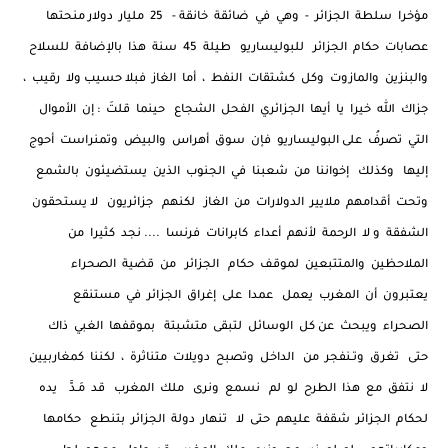
مؤخرا سلطة الجزائر - وهي في ضائقة خانقة - 25 مليار دولار منحتها
عصابات حكام الجزائر للبوليساريو طيلة 45 سنة هذا بالإضافة للسلاح
والبنزين والمازوت وكل كشتقات النفط ، أما الغاز فبلا حسيب ولا رقيب ،
جزاك الله خيرا يا أيها الجزائري الفحل الشجاع حينما قلتَ : إن الأموال
التي تصرفُ على البوليساريو فإن سوق أهراس والبيض وتمنراست أحوج
إليها وكذلك إخواننا من شعبنا في الجنوب الذين يستضيئون بالشمع
وتحت أقدامهم ملايير الدولارات من الغاز لكنهم جزائريون لا يستحقون
الشفقة و لا الرحمة لأنهم أعداء كابرانات فرنسا .... نجد كثيرا من
الملاحظين والمتتبعين لموقف حكام الجزائر من قضية الصحراء
يعتبرون أن المغرب يعمل عمدا على إغراق الجزائر في مستنقع
الصحراء ويبحث عن كل الوسائل لتبقى متشبتة بموقفها الغبي ذاك
حتى تغرق وتـنفجر من الداخل وتصبح دويلات متناثرة ، لكننا كمغاربيين
لا نتفق مع هذا الطرح لو لم نسمع ونرى ملك المغرب قد مَـدَّ يده
لحكام الجزائر شقفة عليهم حتى لا تنهار دولة الجزائر بتنطع حكامها