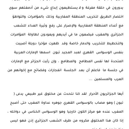
يدورون في حلقة مفرغة و لا يستطيعون إبداع شيء من أدمغتهم سوى
اختصار الطريق لتخريب المنطقة المغاربية وذلك بالمؤامرات والتواطؤ
مع أعداء المنطقة المغاربية والإصرار على رفع وثيرة العداء للشعب
الجزائري والمغرب فيضعون ما في أيديهم ويعودون لطاولة المؤامرات
والتخطيط للتخريب والدمار خاصة وقد ظهرت مؤخرا دويلة أصيبت
بنفس الوسواس القهري لعبد المجيد تبون اسمها الإمارات العربية
المتحدة لها نفس المطامح والمطامع ، وإن رأيت الجزائر مع الإمارات
في جلسة ما فاعلم أن بعد الجلسة انفجارات وفضائح مع إخوانهم من
العرب والمسلمين ...
أيها الجزائريون الأحرار لقد كنا نتحدث عن مخلوق غير طبيعي يدعى (
تبون ) وهو مصاب بالوسواس القهري جوهره عداوة المغرب حتى أصبح
المغرب عنده هو مركز الكون خارجيا وهو الوسواس الخناس في دواخله ،
إذا كان هذا المخلوق مكروه من طرف الشعب الجزائري إذن فهو ليس