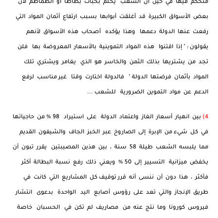
متحكم فيها في حين أن الشعب يحلم بحبات بطاطا أو الطماطم لأن
بعض الأسواق الكبيرة قد أغلقت أبوابها بسبب ارتفاع أثمان المواد التي
رفعت عنها الدولة دعمها وهذا يؤكده أصحاب هذه الأسواق لأنهم
يقولون : " إذا اقتنوا هذه المواد التموينية بالأسعار المعروضة بها فلن
تجد من يشتريها بذلك الثمن والخاسر هو الذي يغامر ويشتري تلك
المواد بأثمان فرضتها الدولة " فالدولة اختارت وقتا غير مناسب لرفع
الدعم عن مواد التموين الضرورية للشعب ...
4)
بين انهيار أسعار الغاز واعتماد الدولة على استيراد 98 % من حاجياتها
في كل شيء من الإبرة إلى الصاروخ عبر الخبز الجاف والشيفون القديم
مما يلبسه الشعب طيلة 58 سنة ، بين هذين المصيبتين يقرر تبون أن
يخفض ميزانية التسيير إلى 50 % ويعني ذلك رفع نسبة البطالة أكثر
فأكثر ، هذا دون أن ننسى أنه قرر توقيف كل المشاريع التي كانت في
طريق الإنجاز والتي تعد على رؤوس أصابع اليد الواحدة بدعوى انتشار
فيروس كورونا وما نتج عنه من مصاريف لم تكن في الحسبان خاصة