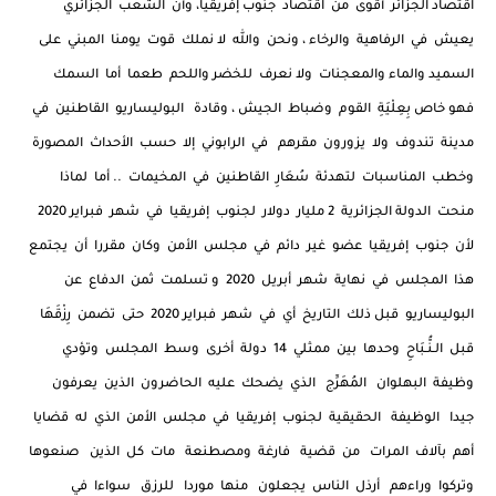
اقتصاد الجزائر أقوى من اقتصاد جنوب إفريقيا، وأن الشعب الجزائري
يعيش في الرفاهية والرخاء ، ونحن والله لا نملك قوت يومنا المبني على
السميد والماء والمعجنات ولا نعرف للخضر واللحم طعما أما السمك
فهو خاص بِعِلْيَةِ القوم وضباط الجيش ، وقادة البوليساريو القاطنين في
مدينة تندوف ولا يزورون مقرهم في الرابوني إلا حسب الأحداث المصورة
وخطب المناسبات لتهدئة سُعَارِ القاطنين في المخيمات .. أما لماذا
منحت الدولة الجزائرية 2 مليار دولار لجنوب إفريقيا في شهر فبراير 2020
لأن جنوب إفريقيا عضو غير دائم في مجلس الأمن وكان مقررا أن يجتمع
هذا المجلس في نهاية شهر أبريل 2020 و تسلمت ثمن الدفاع عن
البوليساريو قبل ذلك التاريخ أي في شهر فبراير 2020 حتى تضمن رِزْقَهَا
قبل الـنُّـبَاحِ وحدها بين ممثلي 14 دولة أخرى وسط المجلس وتؤدي
وظيفة البهلوان المُهَرِّج الذي يضحك عليه الحاضرون الذين يعرفون
جيدا الوظيفة الحقيقية لجنوب إفريقيا في مجلس الأمن الذي له قضايا
أهم بآلاف المرات من قضية فارغة ومصطنعة مات كل الذين صنعوها
وتركوا وراءهم أرذل الناس يجعلون منها موردا للرزق سواءا في