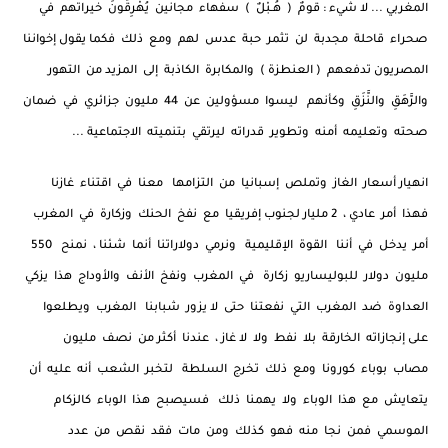
المغربي ... لا شيء : قومٌ ( هُـبْلٌ ) سفهاء مجانين يُهْرِقُونَ خيراتهم في
صحراء قاحلة مجدبة لن تثمر حبة عدس لهم ومع ذلك فكما يقول إخواننا
المصريون تدفعهم ( العنطزة ) والمكابرة الكاذبة إلى المزيد من التهور
والرَّهَقِ والنَّزَقِ وكأنهم ليسوا مسؤولين عن 44 مليون جزائري في ضمان
صحته وتعليمه أمنه وتطوير قدراته ليرتقي بتنميته الاجتماعية ...
انهيار أسعار الغاز وتملص إسبانيا من التزامها معنا في اقتناء غازنا
فهذا أمر عادي ، 2 مليار لجنوب إفريقيا مع نفخ الحنك وزكارة في المغرب
أمر يدخل في أننا القوة الإقليمية ونرمي دولاراتنا أنما شئنا ، نمنح 550
مليون دولار للبوليساريو زكارة في المغرب ونفخ الأنف والأوداج هذا يزكي
العداوة ضد المغرب التي نفعتنا حتى لا يزور شبابنا المغرب ويطلعوا
على إنجازاته الخارقة بلا نفط ولا لا غاز ، عندنا أكثر من نصف مليون
مصاب بوباء كورونا ومع ذلك تخرج السلطة لتخبر الشعب أنه عليه أن
يتعايش مع هذا الوباء ولا يهمنا ذلك فسيصبح هذا الوباء كالزكام
الموسمي فمن نجا منه فهو كذلك ومن مات فقد نقص من عدد