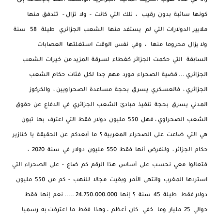
زاد في عدد ثقوب الخزينة المالية الجزائرية الواسعة أصلا بالإضافة إلى
كونها سائبة بدون رقيب ، تلك التي كانت - ولا تزال - تتدفق منها
ملايير الدولارات التي لم يستفد منها الشعب الجزائري طيلة 58 سنة
ولا يزال محروما منها ، وفي نفس الوقت استغلتها العصابات
السابقة التي حكمت الجزائر كغطاء لسرقة المزيد من خيرات الشعب
الجزائري ... قضية الصحراء مورد مهم جدا لكل فئات حكام الشعب
الجزائري ، فالعسكري يسرق بحجة مساعدة الصحراويين ، والكركوز
المدني يسرق بحجة تنفيذ مبادئ الشعب الجزائري في الدفاع عن حقوق
الشعب الصحراوي ، فهل 550 مليون دولار فقط التي اعترف بها تبون
هي التي ضاعت على الصحراء المغربية ؟ ما أبعدكم عن الحقيقة يا خنازير
حكام الجزائر ، ولنفرض أنها فقط 550 مليون دولار في سنة 2020 ،
فتعالوا معي نحسب على أساس هذا الرقم كم ضاع - على الصحراء التي
استردها المغرب وانتهى الأمر وبقيت مجالا للنهب - كم من 550 مليون
دولار فقط طيلة 45 سنة ؟ إنها 24.750.000.000 ..... نعم إنها فقط
حوالي 25 مليار وما خفي كان أعظم ، وهذا فقط ما اعترفت به رسميا