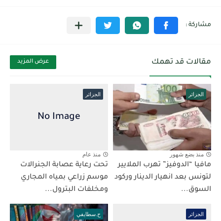
مقالات قد تهمك
عرض المزيد
الجزائر
الجزائر
منذ بضع شهور
منذ عام
مافيا “الدوفيز” تهرب الملايير
تحت رعاية عصابة الجنرالات
لتونس بعد انهيار الدينار وركود
موسم زراعي بمياه المجاري
السوق...
ومخلفات البترول...
الجزائر
ح.سطايفي