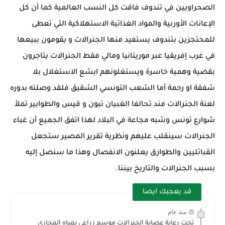
الصحراويين في تندوف فاقت كل النسب العالمية كما أن كل
الإعانات الأوربية والمواد الغذائية الاستهلاكية التي تعطى
للمحتجزين بتندوف يستفيد منها الجنرالات و يقومون ببيعها
في غرب إفريقيا عبر موريتانيا ومالي فقط الجنرالات يتاجرون
بقضية وهمية خاسرة ويستغلونهم ابشع الاستغلال بلا
شفقة او رحمة أما الشعب التونسي الشقيق فلقد وصلته بدوره
لعنة الجنرالات مند تحالفا الغبيان تبون و قيس والطوابير تملأ
شوارع تونس وشبه مجاعة في البلاد لهذا اتفق الجميع أن غباء
الجنرالات سينقلب عليهم ونظرية تقرير المصير ستجعل
القبائليين والطوارق يعلنون الانفصال وهذا ما سنصل إليه
بسبب الجنرالات والتاريخ بيننا.
قد يعجبك ايضا
منذ عام
تحت رعاية عصابة الجنرالات موسم زراعي بمياه المجاري