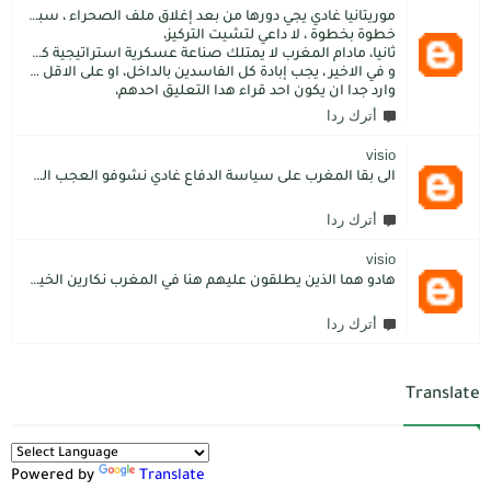
موريتانيا غادي يجي دورها من بعد إغلاق ملف الصحراء ، سبتة مليلية و الجزر،
خطوة بخطوة ، لا داعي لتشيت التركيز،
ثانيا، مادام المغرب لا يمتلك صناعة عسكرية استراتيجية كما فعل الاتراك فسيبقى داءما محل اطماع الغير،
و في الاخير ، يجب إبادة كل الفاسدين بالداخل، او على الاقل كما فعل محمد بن سلمان: قم بتسليم الاموال المنهوبة او المشنقة(حرفيا)، فقط هم بضعة آلاف ليسوا كُثر.
وارد جدا ان يكون احد قراء هدا التعليق احدهم،
أترك ردا
visio
الى بقا المغرب على سياسة الدفاع غادي نشوفو العجب المعجب من دولة الكبرانات.. دولة ما عندها تاريخ كاتسرق تراتنا ، اراضبنا و تاريخنا و حنا جالسين كانتسناو في الامم المتحدة تعطينا حل و الواقع هو كل عام مشكلتنا كاتعقد مع دولة الشر.. فرنسا اكبر شيطان من مازال حطا صبعها في شمال افريقيا، كانزيدو مشكل على مشكل اللهم كبرها تصغار .. الانسان هو لي يموت على ولادو و على ارضو
أترك ردا
visio
هادو هما الذين يطلقون عليهم هنا في المغرب نكارين الخير.كما يقول المثل المغربي دير الخير في الرجال تلقاه لاديرو فالشماتة راه يتوضر .لكن الخير دائما يعلو على الشر./.
أترك ردا
Translate
Powered by
Translate