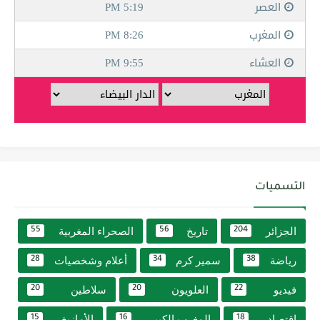
التسميات
الجزائر
تاريخ
الصحراء المغربية
55
56
204
رياضة
سمير كرم
أعلام وشخصيات
28
34
38
فيديو
العلويون
سلاطين
20
20
22
اقتصاد
المغرب الكبير
الأمازيغ
15
16
18