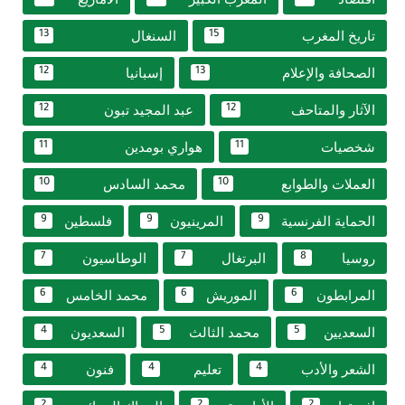
تاريخ المغرب
السنغال
13
15
الصحافة والإعلام
إسبانيا
12
13
الآثار والمتاحف
عبد المجيد تبون
12
12
شخصيات
هواري بومدين
11
11
العملات والطوابع
محمد السادس
10
10
الحماية الفرنسية
المرينيون
فلسطين
9
9
9
روسيا
البرتغال
الوطاسيون
7
7
8
المرابطون
الموريش
محمد الخامس
6
6
6
السعديين
محمد الثالث
السعديون
4
5
5
الشعر والأدب
تعليم
فنون
4
4
4