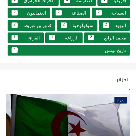
إفريقيا
الأدارسة
الحراك الجزائري
2
2
2
السياحة
الصناعة
العثمانيون
2
2
2
اليهود
سيكولوجية
قدور بن غبريط
2
2
2
محمد الرابع
الزراعة
العراق
1
1
2
تاريخ تونس
1
الجزائر
الجزائر