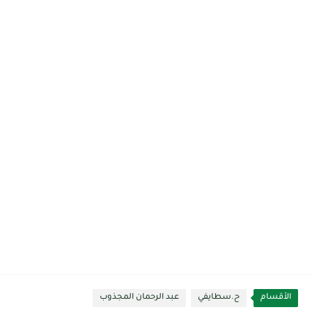
الأقسام
ح.سطايفي
عبد الرحمان المجذوب