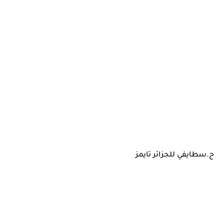
ح.سطايفي للجزائر تايمز