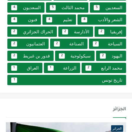
السعديين
محمد الثالث
السعديون
4
5
5
الشعر والأدب
تعليم
فنون
4
4
4
إفريقيا
الأدارسة
الحراك الجزائري
2
2
2
السياحة
الصناعة
العثمانيون
2
2
2
اليهود
سيكولوجية
قدور بن غبريط
2
2
2
محمد الرابع
الزراعة
العراق
1
1
2
تاريخ تونس
1
الجزائر
الجزائر