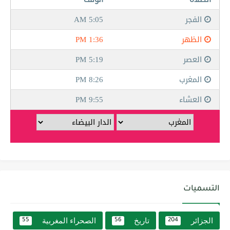
التسميات
الجزائر
تاريخ
الصحراء المغربية
55
56
204