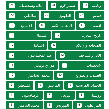
رياضة
سمير كرم
أعلام وشخصيات
28
34
38
فيديو
العلويون
سلاطين
20
20
22
اقتصاد
المغرب الكبير
الأمازيغ
15
16
18
تاريخ المغرب
السنغال
13
15
الصحافة والإعلام
إسبانيا
12
13
الآثار والمتاحف
عبد المجيد تبون
12
12
شخصيات
هواري بومدين
11
11
العملات والطوابع
محمد السادس
10
10
الحماية الفرنسية
المرينيون
فلسطين
9
9
9
روسيا
البرتغال
الوطاسيون
7
7
8
المرابطون
الموريش
محمد الخامس
6
6
6