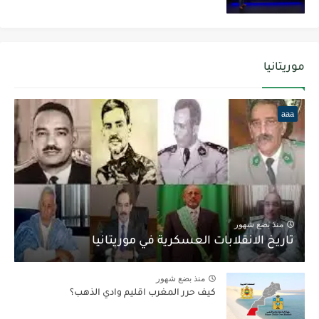
موريتانيا
aaa
منذ بضع شهور
تاريخ الانقلابات العسكرية في موريتانيا
منذ بضع شهور
كيف حرر المغرب اقليم وادي الذهب؟