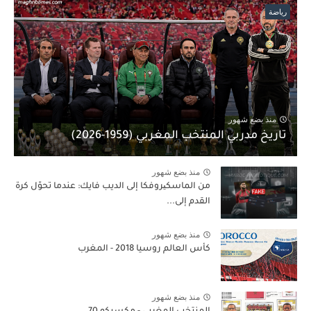
رياضة
منذ بضع شهور
تاريخ مدربي المنتخب المغربي (1959-2026)
منذ بضع شهور
من الماسكیروفكا إلى الديب فايك: عندما تحوّل كرة
القدم إلى...
منذ بضع شهور
كأس العالم روسيا 2018 - المغرب
منذ بضع شهور