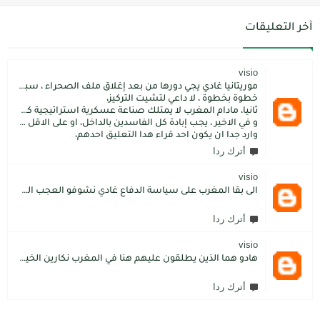
آخر التعليقات
visio
موريتانيا غادي يجي دورها من بعد إغلاق ملف الصحراء ، سبتة مليلية و الجزر،
خطوة بخطوة ، لا داعي لتشيت التركيز،
ثانيا، مادام المغرب لا يمتلك صناعة عسكرية استراتيجية كما فعل الاتراك فسيبقى داءما محل اطماع الغير،
و في الاخير ، يجب إبادة كل الفاسدين بالداخل، او على الاقل كما فعل محمد بن سلمان: قم بتسليم الاموال المنهوبة او المشنقة(حرفيا)، فقط هم بضعة آلاف ليسوا كُثر.
وارد جدا ان يكون احد قراء هدا التعليق احدهم،
أترك ردا
visio
الى بقا المغرب على سياسة الدفاع غادي نشوفو العجب المعجب من دولة الكبرانات.. دولة ما عندها تاريخ كاتسرق تراتنا ، اراضبنا و تاريخنا و حنا جالسين كانتسناو في الامم المتحدة تعطينا حل و الواقع هو كل عام مشكلتنا كاتعقد مع دولة الشر.. فرنسا اكبر شيطان من مازال حطا صبعها في شمال افريقيا، كانزيدو مشكل على مشكل اللهم كبرها تصغار .. الانسان هو لي يموت على ولادو و على ارضو
أترك ردا
visio
هادو هما الذين يطلقون عليهم هنا في المغرب نكارين الخير.كما يقول المثل المغربي دير الخير في الرجال تلقاه لاديرو فالشماتة راه يتوضر .لكن الخير دائما يعلو على الشر./.
أترك ردا