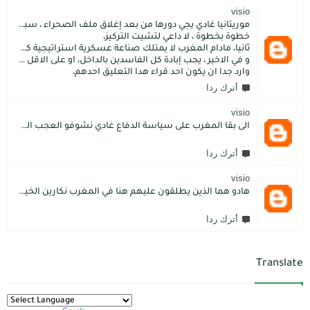
visio
موريتانيا غادي يجي دورها من بعد إغلاق ملف الصحراء ، سبتة مليلية و الجزر،
خطوة بخطوة ، لا داعي لتشيت التركيز،
ثانيا، مادام المغرب لا يمتلك صناعة عسكرية استراتيجية كما فعل الاتراك فسيبقى داءما محل اطماع الغير،
و في الاخير ، يجب إبادة كل الفاسدين بالداخل، او على الاقل كما فعل محمد بن سلمان: قم بتسليم الاموال المنهوبة او المشنقة(حرفيا)، فقط هم بضعة آلاف ليسوا كُثر.
وارد جدا ان يكون احد قراء هدا التعليق احدهم،
أترك ردا
visio
الى بقا المغرب على سياسة الدفاع غادي نشوفو العجب المعجب من دولة الكبرانات.. دولة ما عندها تاريخ كاتسرق تراتنا ، اراضبنا و تاريخنا و حنا جالسين كانتسناو في الامم المتحدة تعطينا حل و الواقع هو كل عام مشكلتنا كاتعقد مع دولة الشر.. فرنسا اكبر شيطان من مازال حطا صبعها في شمال افريقيا، كانزيدو مشكل على مشكل اللهم كبرها تصغار .. الانسان هو لي يموت على ولادو و على ارضو
أترك ردا
visio
هادو هما الذين يطلقون عليهم هنا في المغرب نكارين الخير.كما يقول المثل المغربي دير الخير في الرجال تلقاه لاديرو فالشماتة راه يتوضر .لكن الخير دائما يعلو على الشر./.
أترك ردا
Translate