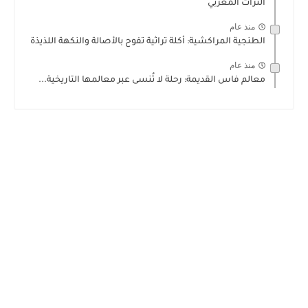
التراث المغربي
منذ عام
الطنجية المراكشية: أكلة تراثية تفوح بالأصالة والنكهة اللذيذة
منذ عام
معالم فاس القديمة: رحلة لا تُنسى عبر معالمها التاريخية...