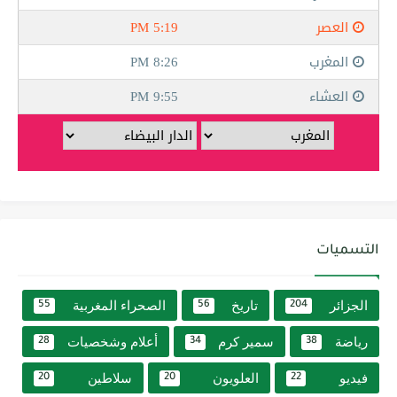
التسميات
الجزائر
تاريخ
الصحراء المغربية
55
56
204
رياضة
سمير كرم
أعلام وشخصيات
28
34
38
فيديو
العلويون
سلاطين
20
20
22