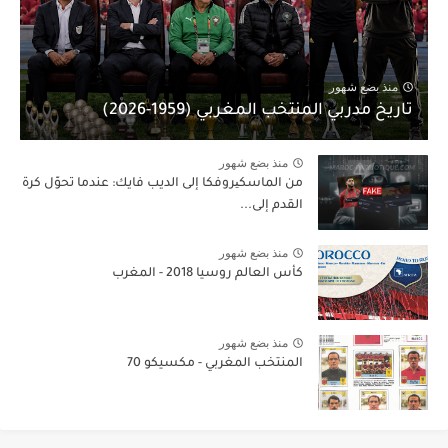
منذ بضع شهور
تاريخ مدربي المنتخب المغربي (1959-2026)
منذ بضع شهور
من الماسكیروفكا إلى الديب فايك: عندما تحوّل كرة
القدم إلى...
منذ بضع شهور
كأس العالم روسيا 2018 - المغرب
منذ بضع شهور
المنتخب المغربي - مكسيكو 70