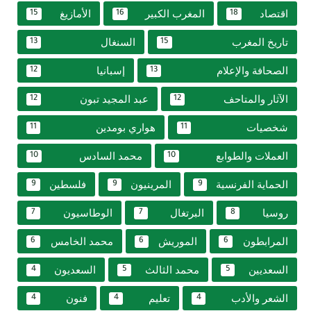
اقتصاد
المغرب الكبير
الأمازيغ
15
16
18
تاريخ المغرب
السنغال
13
15
الصحافة والإعلام
إسبانيا
12
13
الآثار والمتاحف
عبد المجيد تبون
12
12
شخصيات
هواري بومدين
11
11
العملات والطوابع
محمد السادس
10
10
الحماية الفرنسية
المرينيون
فلسطين
9
9
9
روسيا
البرتغال
الوطاسيون
7
7
8
المرابطون
الموريش
محمد الخامس
6
6
6
السعديين
محمد الثالث
السعديون
4
5
5
الشعر والأدب
تعليم
فنون
4
4
4