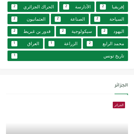
إفريقيا
الأدارسة
الحراك الجزائري
2
2
2
السياحة
الصناعة
العثمانيون
2
2
2
اليهود
سيكولوجية
قدور بن غبريط
2
2
2
محمد الرابع
الزراعة
العراق
1
1
2
تاريخ تونس
1
الجزائر
الجزائر