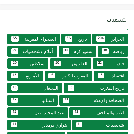
التسميات
الجزائر
تاريخ
الصحراء المغربية
55
56
204
رياضة
سمير كرم
أعلام وشخصيات
28
34
38
فيديو
العلويون
سلاطين
20
20
22
اقتصاد
المغرب الكبير
الأمازيغ
15
16
18
تاريخ المغرب
السنغال
13
15
الصحافة والإعلام
إسبانيا
12
13
الآثار والمتاحف
عبد المجيد تبون
12
12
شخصيات
هواري بومدين
11
11