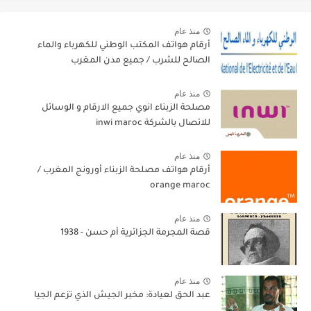
منذ عام
أرقام هواتف المكتب الوطني للكهرباء والماء
الصالح للشرب / جميع مدن المغرب
منذ عام
مصلحة الزبناء انوي جميع الارقام و الوسائل
للاتصال بالشركة inwi maroc
منذ عام
أرقام هواتف مصلحة الزبناء أورونج المغرب /
orange maroc
منذ عام
قصة المجرمة الجزائرية أم حسن - 1938
منذ عام
عبد الحق لعيادة: مخبر الجيش الذي تزعم الجيا