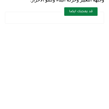
قد يعجبك ايضا