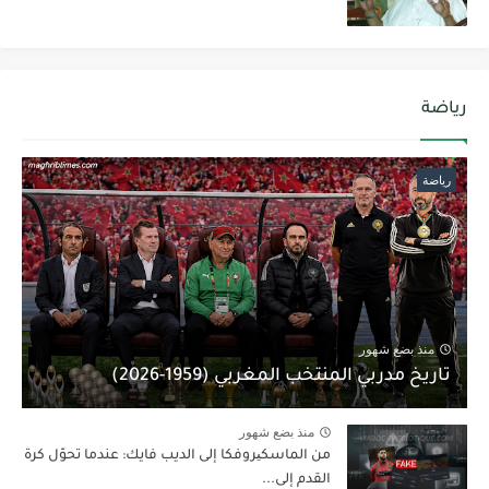
رياضة
رياضة
منذ بضع شهور
تاريخ مدربي المنتخب المغربي (1959-2026)
منذ بضع شهور
من الماسكیروفكا إلى الديب فايك: عندما تحوّل كرة
القدم إلى...