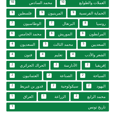
العملات والطوابع
محمد السادس
10
10
الحماية الفرنسية
المرينيون
فلسطين
9
9
9
روسيا
البرتغال
الوطاسيون
7
7
8
المرابطون
الموريش
محمد الخامس
6
6
6
السعديين
محمد الثالث
السعديون
4
5
5
الشعر والأدب
تعليم
فنون
4
4
4
إفريقيا
الأدارسة
الحراك الجزائري
2
2
2
السياحة
الصناعة
العثمانيون
2
2
2
اليهود
سيكولوجية
قدور بن غبريط
2
2
2
محمد الرابع
الزراعة
العراق
1
1
2
تاريخ تونس
1