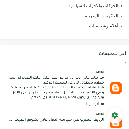
الحركات والأحزاب السياسية
الحكومات المغربية
أعلام وشخصيات
آخر التعليقات
visio
موريتانيا غادي يجي دورها من بعد إغلاق ملف الصحراء ، سبتة مليلية و الجزر،
خطوة بخطوة ، لا داعي لتشيت التركيز،
ثانيا، مادام المغرب لا يمتلك صناعة عسكرية استراتيجية كما فعل الاتراك فسيبقى داءما محل اطماع الغير،
و في الاخير ، يجب إبادة كل الفاسدين بالداخل، او على الاقل كما فعل محمد بن سلمان: قم بتسليم الاموال المنهوبة او المشنقة(حرفيا)، فقط هم بضعة آلاف ليسوا كُثر.
وارد جدا ان يكون احد قراء هدا التعليق احدهم،
أترك ردا
visio
الى بقا المغرب على سياسة الدفاع غادي نشوفو العجب المعجب من دولة الكبرانات.. دولة ما عندها تاريخ كاتسرق تراتنا ، اراضبنا و تاريخنا و حنا جالسين كانتسناو في الامم المتحدة تعطينا حل و الواقع هو كل عام مشكلتنا كاتعقد مع دولة الشر.. فرنسا اكبر شيطان من مازال حطا صبعها في شمال افريقيا، كانزيدو مشكل على مشكل اللهم كبرها تصغار .. الانسان هو لي يموت على ولادو و على ارضو