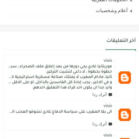
أعلام وشخصيات
آخر التعليقات
visio
موريتانيا غادي يجي دورها من بعد إغلاق ملف الصحراء ، سبتة مليلية و الجزر،
خطوة بخطوة ، لا داعي لتشيت التركيز،
ثانيا، مادام المغرب لا يمتلك صناعة عسكرية استراتيجية كما فعل الاتراك فسيبقى داءما محل اطماع الغير،
و في الاخير ، يجب إبادة كل الفاسدين بالداخل، او على الاقل كما فعل محمد بن سلمان: قم بتسليم الاموال المنهوبة او المشنقة(حرفيا)، فقط هم بضعة آلاف ليسوا كُثر.
وارد جدا ان يكون احد قراء هدا التعليق احدهم،
أترك ردا
visio
الى بقا المغرب على سياسة الدفاع غادي نشوفو العجب المعجب من دولة الكبرانات.. دولة ما عندها تاريخ كاتسرق تراتنا ، اراضبنا و تاريخنا و حنا جالسين كانتسناو في الامم المتحدة تعطينا حل و الواقع هو كل عام مشكلتنا كاتعقد مع دولة الشر.. فرنسا اكبر شيطان من مازال حطا صبعها في شمال افريقيا، كانزيدو مشكل على مشكل اللهم كبرها تصغار .. الانسان هو لي يموت على ولادو و على ارضو
أترك ردا
visio