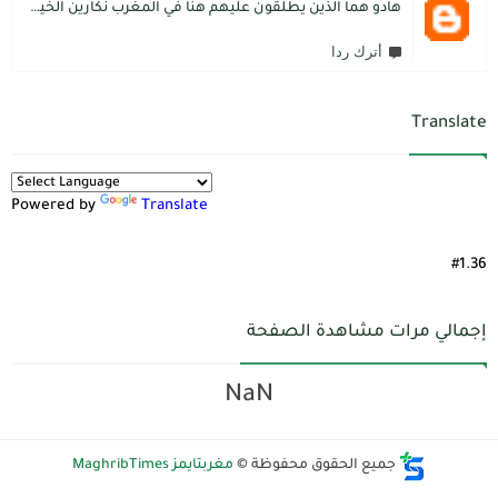
هادو هما الذين يطلقون عليهم هنا في المغرب نكارين الخير.كما يقول المثل المغربي دير الخير في الرجال تلقاه لاديرو فالشماتة راه يتوضر .لكن الخير دائما يعلو على الشر./.
أترك ردا
Translate
Powered by
Translate
#1.36
إجمالي مرات مشاهدة الصفحة
NaN
جميع الحقوق محفوظة ©
مغربتايمز MaghribTimes