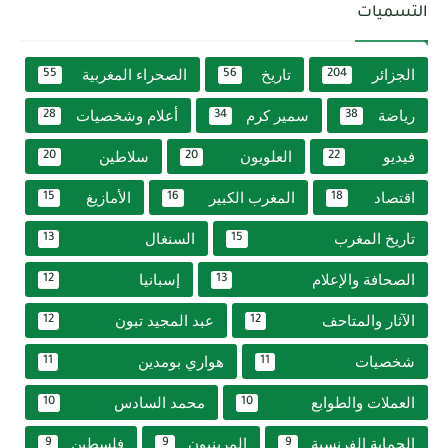
التسميات
الجزائر
تاريخ
الصحراء المغربية
55
56
204
رياضة
سمير كرم
أعلام وشخصيات
28
34
38
فيديو
العلويون
سلاطين
20
20
22
اقتصاد
المغرب الكبير
الأمازيغ
15
16
18
تاريخ المغرب
السنغال
13
15
الصحافة والإعلام
إسبانيا
12
13
الآثار والمتاحف
عبد المجيد تبون
12
12
شخصيات
هواري بومدين
11
11
العملات والطوابع
محمد السادس
10
10
الحماية الفرنسية
المرينيون
فلسطين
9
9
9