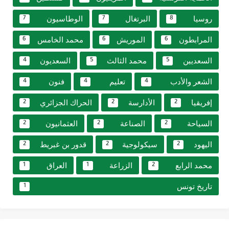
روسيا
البرتغال
الوطاسيون
7
7
8
المرابطون
الموريش
محمد الخامس
6
6
6
السعديين
محمد الثالث
السعديون
4
5
5
الشعر والأدب
تعليم
فنون
4
4
4
إفريقيا
الأدارسة
الحراك الجزائري
2
2
2
السياحة
الصناعة
العثمانيون
2
2
2
اليهود
سيكولوجية
قدور بن غبريط
2
2
2
محمد الرابع
الزراعة
العراق
1
1
2
تاريخ تونس
1