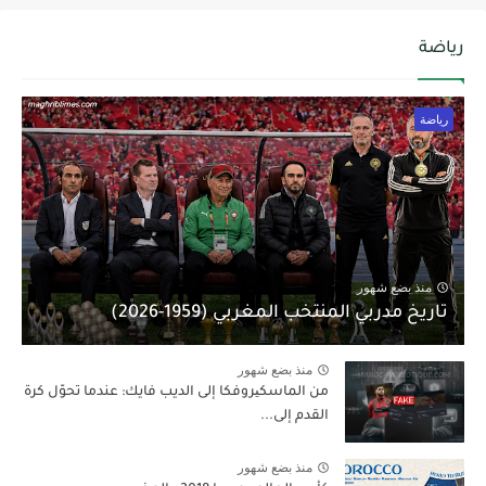
رياضة
رياضة
منذ بضع شهور
تاريخ مدربي المنتخب المغربي (1959-2026)
منذ بضع شهور
من الماسكیروفكا إلى الديب فايك: عندما تحوّل كرة
القدم إلى...
منذ بضع شهور